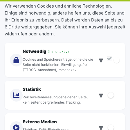
Tickets & Tarife
Wir verwenden Cookies und ähnliche Technologien.
Einige sind notwendig, andere helfen uns, diese Seite und
Deutschlandticket
Ihr Erlebnis zu verbessern. Dabei werden Daten an bis zu
Schülerkarte
6 Dritte weitergegeben. Sie können Ihre Auswahl jederzeit
Einzeltickets
widerrufen oder ändern.
Abonnements
Unternehmen
Notwendig
(Immer aktiv)
▾
Über Rebus
Cookies und Speichereinträge, ohne die die
Jobs
Seite nicht funktioniert. Einwilligungsfrei
(TTDSG-Ausnahme), immer aktiv.
Projekte
rebus-aktiv
Kontakt
Statistik
▾
Standorte
Reichweitenmessung der eigenen Seite,
kein seitenübergreifendes Tracking.
Externe Medien
▾
Sichtbare Dritt-Einbettungen