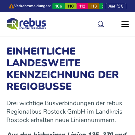
106
110
112
113
201
Alle (21)
202
20
Verkehrsmeldungen:
EINHEITLICHE
LANDESWEITE
KENNZEICHNUNG DER
REGIOBUSSE
Drei wichtige Busverbindungen der rebus
Regionalbus Rostock GmbH im Landkreis
Rostock erhalten neue Liniennummern.
Aus den bisherigen Linien 125, 270 und