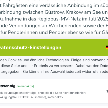
 Fahrgästen eine verlässliche Anbindung im süd
erbindung zwischen Güstrow, Krakow am See und 
r Aufnahme in das Regiobus-MV-Netz im Juli 202
ende Verbindungen an Wochenenden sowie der E
 für Pendlerinnen und Pendler ebenso wie für Gä
atenschutz-Einstellungen
ndesweit weiter
den Cookies und ähnliche Technologien. Einige sind notwendi
 diese Seite und Ihr Erlebnis zu verbessern. Dabei werden Date
tandteil der seit 2023 laufenden Mobilitätsoff
eitergegeben. Sie können Ihre Auswahl jederzeit widerrufen ode
iel, Städte und Gemeinden besser miteinander zu
ilität für Bürgerinnen und Bürger sowie Besuch
otwendig
(Immer aktiv)
ite Netz 16 Regiobuslinien. Die neuen MV-Linien
kies und Speichereinträge, ohne die die Seite nicht funktioniert.
Blick zu erkennen.
willigungsfrei (TTDSG-Ausnahme), immer aktiv.