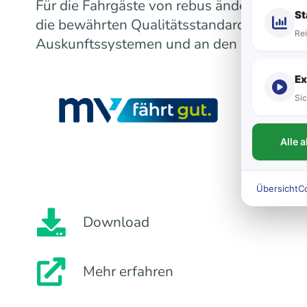
Für die Fahrgäste von rebus ändert sich m
St
die bewährten Qualitätsstandards bleiben
Rei
Auskunftssystemen und an den Fahrzeugen
Ex
Sic
Alle 
Übersicht
C
Download
Mehr erfahren