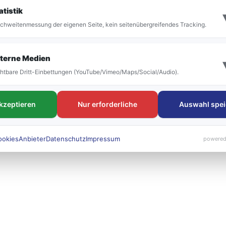
it der Umstellung vor allem die Bezeichnung der
atistik
 bestehen. Die neuen Liniennummern werden künft
chweitenmessung der eigenen Seite, kein seitenübergreifendes Tracking.
 sichtbar sein.
terne Medien
htbare Dritt-Einbettungen (YouTube/Vimeo/Maps/Social/Audio).
akzeptieren
Nur erforderliche
Auswahl spei
ookies
Anbieter
Datenschutz
Impressum
powered