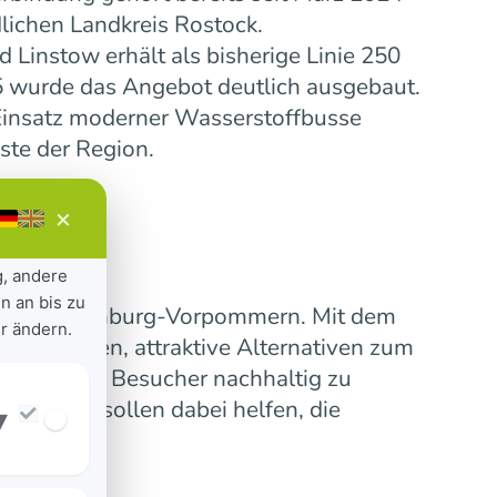
lichen Landkreis Rostock.
Linstow erhält als bisherige Linie 250
5 wurde das Angebot deutlich ausgebaut.
insatz moderner Wasserstoffbusse
ste der Region.
×
g, andere
n an bis zu
ensive Mecklenburg-Vorpommern. Mit dem
r ändern.
 verbinden, attraktive Alternativen zum
erinnen und Besucher nachhaltig zu
nummern sollen dabei helfen, die
▾