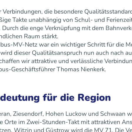
 Verbindungen, die besondere Qualitätsstandard
äßige Takte unabhängig von Schul- und Ferienz
ät. Durch die enge Verknüpfung mit dem Bahnverk
ndlichen Raum stärkt.
us-MV-Netz war ein wichtiger Schritt für die Mo
ird dieser Qualitätsanspruch nun auch nach a
ffen wir attraktive und verlässliche Verbindun
 rebus-Geschäftsführer Thomas Nienkerk.
edeutung für die Region
ran, Ziesendorf, Hohen Luckow und Schwaan wird 
 Orte im Zwei-Stunden-Takt mit attraktiven An
tzen, Witzin und Güstrow wird die MV 71. Die Ve