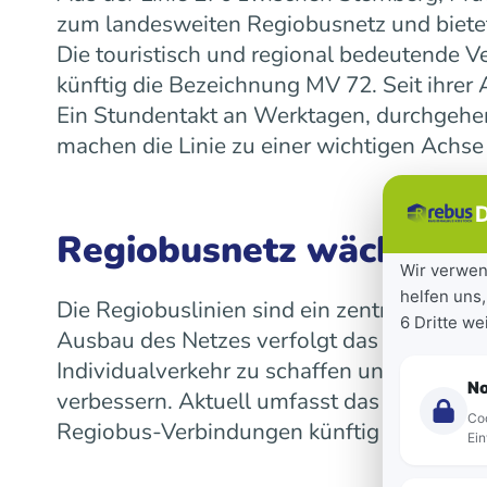
zum landesweiten Regiobusnetz und bietet
Die touristisch und regional bedeutende V
künftig die Bezeichnung MV 72. Seit ihre
Ein Stundentakt an Werktagen, durchgeh
machen die Linie zu einer wichtigen Achse
D
Regiobusnetz wächst la
Wir verwen
helfen uns,
Die Regiobuslinien sind ein zentraler Bes
6 Dritte w
Ausbau des Netzes verfolgt das Land das Z
Individualverkehr zu schaffen und die Mob
N
verbessern. Aktuell umfasst das landeswe
Coo
Regiobus-Verbindungen künftig auf einen 
Ein