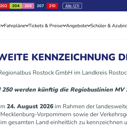
202
204
205
207
210
Alle (21)
s
Fahrpläne
Tickets & Preise
Angebote
Schüler & Azubis
SWEITE KENNZEICHNUNG D
 Regionalbus Rostock GmbH im Landkreis Rostoc
d 250 werden künftig die Regiobuslinien MV
 am
24. August 2026
im Rahmen der landesweite
es Mecklenburg-Vorpommern sowie der Verkehrs
n im gesamten Land einheitlich zu kennzeichnen u