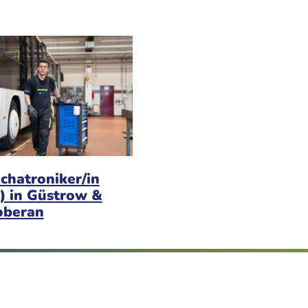
chatroniker/in
) in Güstrow &
oberan