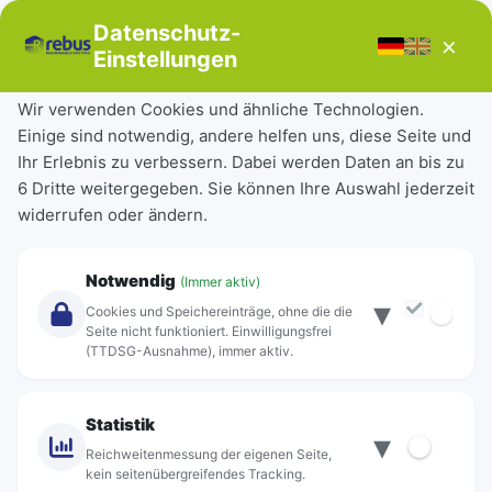
Bücherbus
Datenschutz-
×
Störungen
Einstellungen
Tickets & Tarife
Wir verwenden Cookies und ähnliche Technologien.
Einige sind notwendig, andere helfen uns, diese Seite und
Deutschlandticket
Ihr Erlebnis zu verbessern. Dabei werden Daten an bis zu
Schülerkarte
6 Dritte weitergegeben. Sie können Ihre Auswahl jederzeit
Einzeltickets
widerrufen oder ändern.
Abonnements
Unternehmen
Notwendig
(Immer aktiv)
▾
Über Rebus
Cookies und Speichereinträge, ohne die die
Jobs
Seite nicht funktioniert. Einwilligungsfrei
(TTDSG-Ausnahme), immer aktiv.
Projekte
rebus-aktiv
Kontakt
Statistik
▾
Standorte
Reichweitenmessung der eigenen Seite,
kein seitenübergreifendes Tracking.