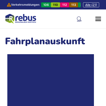
106
110
112
113
201
Alle (21)
202
20
Verkehrsmeldungen:
Fahrplanauskunft