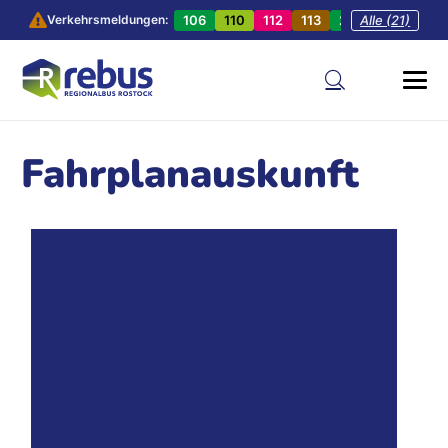
106
110
112
113
201
Alle (21)
202
20
Verkehrsmeldungen:
Fahrplanauskunft