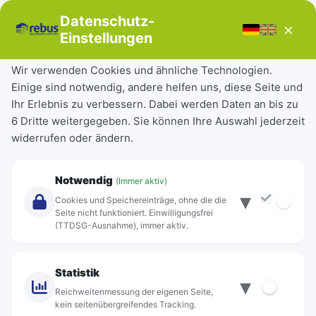
Bücherbus
Datenschutz-
×
Störungen
Einstellungen
Tickets & Tarife
Wir verwenden Cookies und ähnliche Technologien.
Einige sind notwendig, andere helfen uns, diese Seite und
Deutschlandticket
Ihr Erlebnis zu verbessern. Dabei werden Daten an bis zu
Schülerkarte
6 Dritte weitergegeben. Sie können Ihre Auswahl jederzeit
Einzeltickets
widerrufen oder ändern.
Abonnements
Unternehmen
Notwendig
(Immer aktiv)
▾
Über Rebus
Cookies und Speichereinträge, ohne die die
Jobs
Seite nicht funktioniert. Einwilligungsfrei
(TTDSG-Ausnahme), immer aktiv.
Projekte
rebus-aktiv
Kontakt
Statistik
▾
Standorte
Reichweitenmessung der eigenen Seite,
kein seitenübergreifendes Tracking.