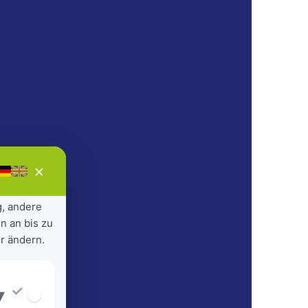
×
g, andere
n an bis zu
r ändern.
▾