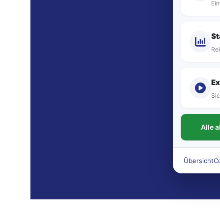
Ein
St
Rei
Ex
Sic
Alle 
Übersicht
C