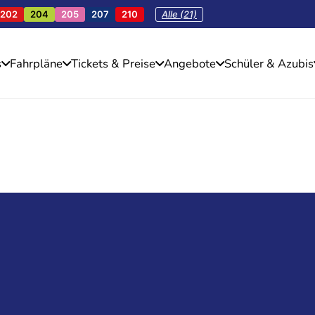
202
204
205
207
210
Alle (21)
s
Fahrpläne
Tickets & Preise
Angebote
Schüler & Azubis