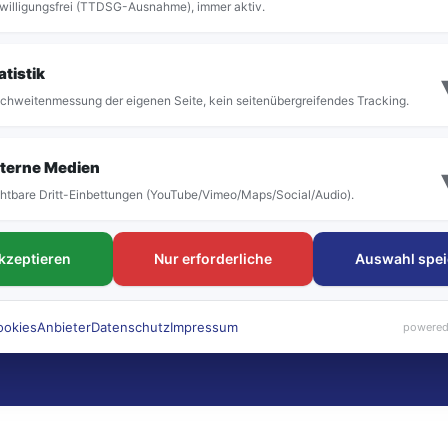
willigungsfrei (TTDSG-Ausnahme), immer aktiv.
atistik
chweitenmessung der eigenen Seite, kein seitenübergreifendes Tracking.
terne Medien
htbare Dritt-Einbettungen (YouTube/Vimeo/Maps/Social/Audio).
akzeptieren
Nur erforderliche
Auswahl spei
ookies
Anbieter
Datenschutz
Impressum
powered