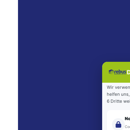
D
Wir verwen
helfen uns,
6 Dritte w
N
Coo