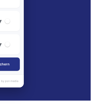
▾
▾
chern
 by psn media