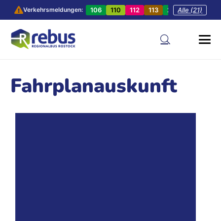
106
110
112
113
201
Alle (21)
202
20
Verkehrsmeldungen:
Fahrplanauskunft