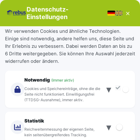
Bücherbus
Datenschutz-
×
Störungen
Einstellungen
Tickets & Tarife
Wir verwenden Cookies und ähnliche Technologien.
Einige sind notwendig, andere helfen uns, diese Seite und
Deutschlandticket
Ihr Erlebnis zu verbessern. Dabei werden Daten an bis zu
Schülerkarte
6 Dritte weitergegeben. Sie können Ihre Auswahl jederzeit
Einzeltickets
widerrufen oder ändern.
Abonnements
Unternehmen
Notwendig
(Immer aktiv)
▾
Über Rebus
Cookies und Speichereinträge, ohne die die
Jobs
Seite nicht funktioniert. Einwilligungsfrei
(TTDSG-Ausnahme), immer aktiv.
Projekte
rebus-aktiv
Kontakt
Statistik
▾
Standorte
Reichweitenmessung der eigenen Seite,
kein seitenübergreifendes Tracking.