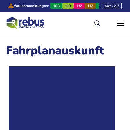
106
110
112
113
201
Alle (21)
202
20
Verkehrsmeldungen:
Fahrplanauskunft