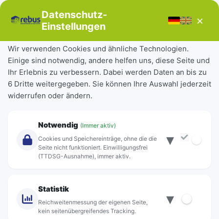
Bücherbus
Datenschutz-
×
Störungen
Einstellungen
Tickets & Tarife
Wir verwenden Cookies und ähnliche Technologien.
Einige sind notwendig, andere helfen uns, diese Seite und
Deutschlandticket
Ihr Erlebnis zu verbessern. Dabei werden Daten an bis zu
Schülerkarte
6 Dritte weitergegeben. Sie können Ihre Auswahl jederzeit
Einzeltickets
widerrufen oder ändern.
Abonnements
Unternehmen
Notwendig
(Immer aktiv)
▾
Über Rebus
Cookies und Speichereinträge, ohne die die
Jobs
Seite nicht funktioniert. Einwilligungsfrei
(TTDSG-Ausnahme), immer aktiv.
Projekte
rebus-aktiv
Kontakt
Statistik
▾
Standorte
Reichweitenmessung der eigenen Seite,
kein seitenübergreifendes Tracking.