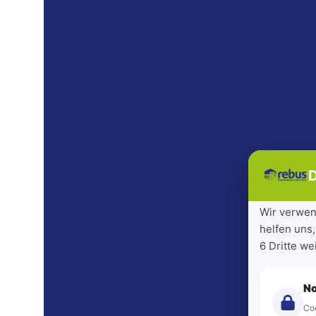
D
Wir verwen
helfen uns,
6 Dritte w
N
Coo