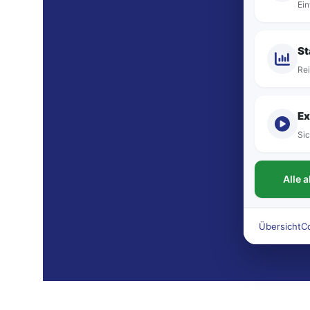
Ein
St
Rei
Ex
Sic
Alle 
Übersicht
C