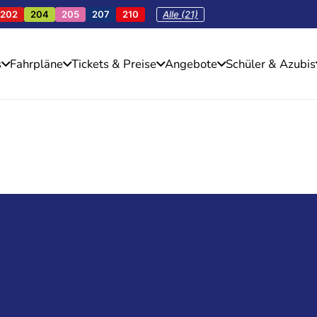
202
204
205
207
210
Alle (21)
s
Fahrpläne
Tickets & Preise
Angebote
Schüler & Azubis