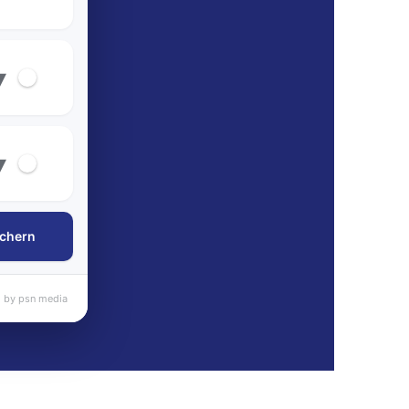
▾
▾
chern
 by psn media