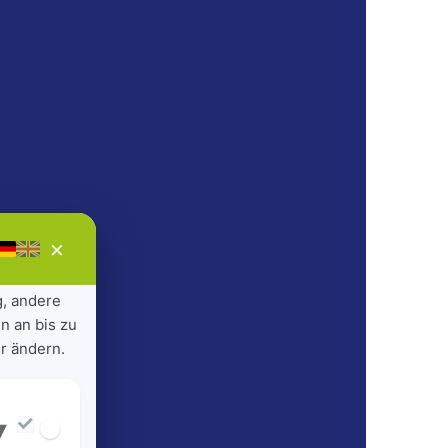
×
g, andere
n an bis zu
r ändern.
▾