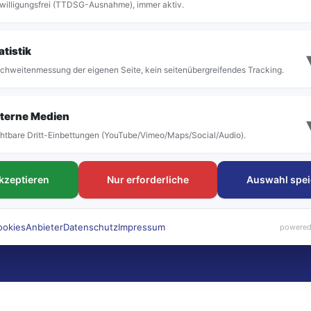
willigungsfrei (TTDSG-Ausnahme), immer aktiv.
atistik
chweitenmessung der eigenen Seite, kein seitenübergreifendes Tracking.
terne Medien
htbare Dritt-Einbettungen (YouTube/Vimeo/Maps/Social/Audio).
akzeptieren
Nur erforderliche
Auswahl spei
ookies
Anbieter
Datenschutz
Impressum
powered