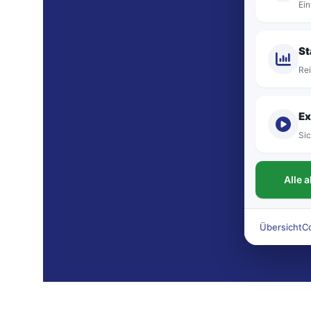
Ein
St
Rei
Ex
Sic
Alle 
Übersicht
C