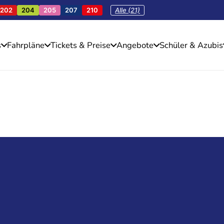
202
204
205
207
210
Alle (21)
s
Fahrpläne
Tickets & Preise
Angebote
Schüler & Azubis