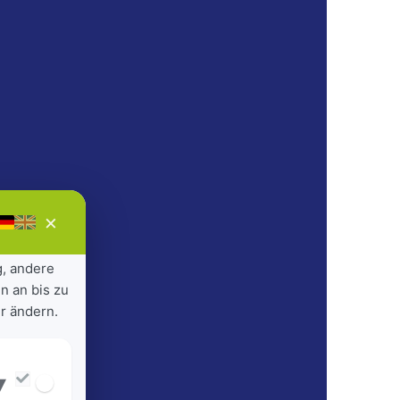
×
g, andere
n an bis zu
r ändern.
▾