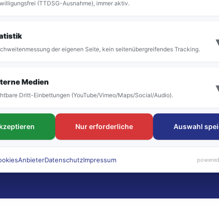
willigungsfrei (TTDSG-Ausnahme), immer aktiv.
atistik
chweitenmessung der eigenen Seite, kein seitenübergreifendes Tracking.
terne Medien
htbare Dritt-Einbettungen (YouTube/Vimeo/Maps/Social/Audio).
akzeptieren
Nur erforderliche
Auswahl spei
ookies
Anbieter
Datenschutz
Impressum
powered