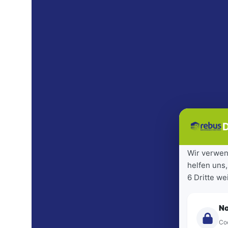
D
Wir verwen
helfen uns,
6 Dritte w
N
Coo