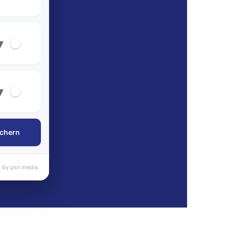
▾
▾
chern
 by psn media