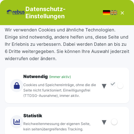
Bücherbus
Datenschutz-
×
Störungen
Einstellungen
Tickets & Tarife
Wir verwenden Cookies und ähnliche Technologien.
Einige sind notwendig, andere helfen uns, diese Seite und
Deutschlandticket
Ihr Erlebnis zu verbessern. Dabei werden Daten an bis zu
Schülerkarte
6 Dritte weitergegeben. Sie können Ihre Auswahl jederzeit
Einzeltickets
widerrufen oder ändern.
Abonnements
Unternehmen
Notwendig
(Immer aktiv)
▾
Über Rebus
Cookies und Speichereinträge, ohne die die
Jobs
Seite nicht funktioniert. Einwilligungsfrei
(TTDSG-Ausnahme), immer aktiv.
Projekte
rebus-aktiv
Kontakt
Statistik
▾
Standorte
Reichweitenmessung der eigenen Seite,
kein seitenübergreifendes Tracking.