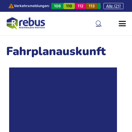
106
110
112
113
201
Alle (21)
202
20
Verkehrsmeldungen:
Fahrplanauskunft