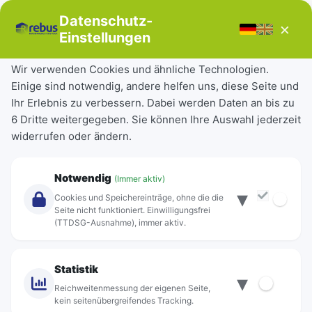
Bücherbus
Datenschutz-
×
Störungen
Einstellungen
Tickets & Tarife
Wir verwenden Cookies und ähnliche Technologien.
Einige sind notwendig, andere helfen uns, diese Seite und
Deutschlandticket
Ihr Erlebnis zu verbessern. Dabei werden Daten an bis zu
Schülerkarte
6 Dritte weitergegeben. Sie können Ihre Auswahl jederzeit
Einzeltickets
widerrufen oder ändern.
Abonnements
Unternehmen
Notwendig
(Immer aktiv)
▾
Über Rebus
Cookies und Speichereinträge, ohne die die
Jobs
Seite nicht funktioniert. Einwilligungsfrei
(TTDSG-Ausnahme), immer aktiv.
Projekte
rebus-aktiv
Kontakt
Statistik
▾
Standorte
Reichweitenmessung der eigenen Seite,
kein seitenübergreifendes Tracking.