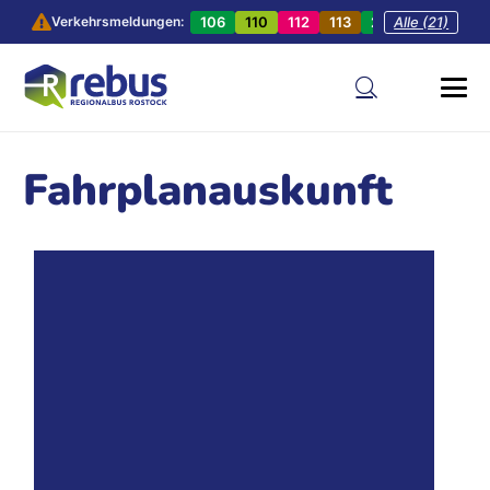
106
110
112
113
201
Alle (21)
202
20
Verkehrsmeldungen:
Fahrplanauskunft