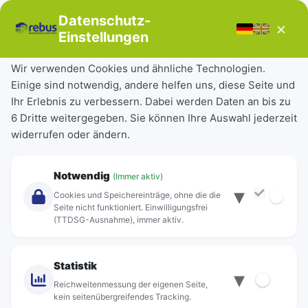
Bücherbus
Datenschutz-
×
Störungen
Einstellungen
Tickets & Tarife
Wir verwenden Cookies und ähnliche Technologien.
Einige sind notwendig, andere helfen uns, diese Seite und
Deutschlandticket
Ihr Erlebnis zu verbessern. Dabei werden Daten an bis zu
Schülerkarte
6 Dritte weitergegeben. Sie können Ihre Auswahl jederzeit
Einzeltickets
widerrufen oder ändern.
Abonnements
Unternehmen
Notwendig
(Immer aktiv)
▾
Über Rebus
Cookies und Speichereinträge, ohne die die
Jobs
Seite nicht funktioniert. Einwilligungsfrei
(TTDSG-Ausnahme), immer aktiv.
Projekte
rebus-aktiv
Kontakt
Statistik
▾
Standorte
Reichweitenmessung der eigenen Seite,
kein seitenübergreifendes Tracking.