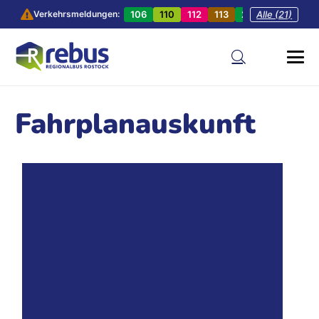
106
110
112
113
201
Alle (21)
202
20
Verkehrsmeldungen:
Fahrplanauskunft