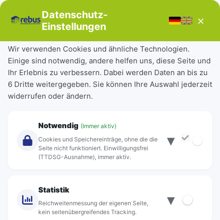
Bücherbus
Datenschutz-
×
Störungen
Einstellungen
Tickets & Tarife
Wir verwenden Cookies und ähnliche Technologien.
Einige sind notwendig, andere helfen uns, diese Seite und
Deutschlandticket
Ihr Erlebnis zu verbessern. Dabei werden Daten an bis zu
Schülerkarte
6 Dritte weitergegeben. Sie können Ihre Auswahl jederzeit
Einzeltickets
widerrufen oder ändern.
Abonnements
Unternehmen
Notwendig
(Immer aktiv)
▾
Über Rebus
Cookies und Speichereinträge, ohne die die
Jobs
Seite nicht funktioniert. Einwilligungsfrei
(TTDSG-Ausnahme), immer aktiv.
Projekte
rebus-aktiv
Kontakt
Statistik
▾
Standorte
Reichweitenmessung der eigenen Seite,
kein seitenübergreifendes Tracking.