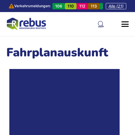
106
110
112
113
201
Alle (21)
202
20
Verkehrsmeldungen:
Fahrplanauskunft