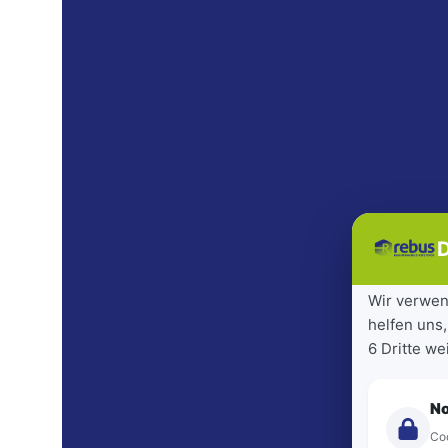
D
Wir verwen
helfen uns,
6 Dritte w
N
Coo