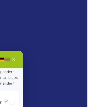
×
g, andere
n an bis zu
r ändern.
▾