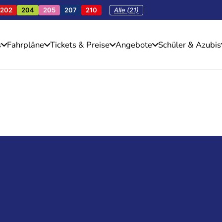
202
204
205
207
210
Alle (21)
s
Fahrpläne
Tickets & Preise
Angebote
Schüler & Azubis