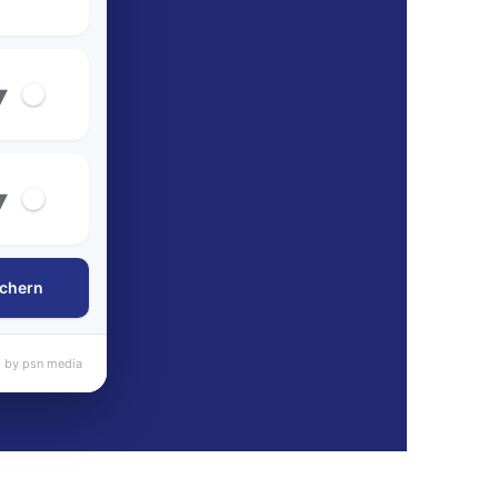
▾
▾
chern
 by psn media