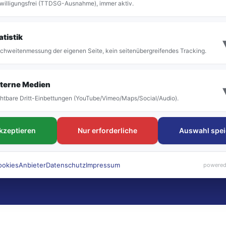
willigungsfrei (TTDSG-Ausnahme), immer aktiv.
atistik
chweitenmessung der eigenen Seite, kein seitenübergreifendes Tracking.
terne Medien
htbare Dritt-Einbettungen (YouTube/Vimeo/Maps/Social/Audio).
akzeptieren
Nur erforderliche
Auswahl spei
ookies
Anbieter
Datenschutz
Impressum
powered