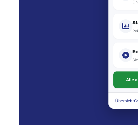
Ein
St
Rei
Ex
Sic
Alle 
Übersicht
C