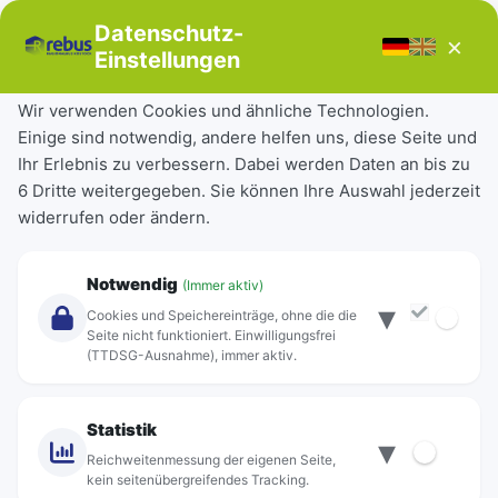
Bücherbus
Datenschutz-
×
Störungen
Einstellungen
Tickets & Tarife
Wir verwenden Cookies und ähnliche Technologien.
Einige sind notwendig, andere helfen uns, diese Seite und
Deutschlandticket
Ihr Erlebnis zu verbessern. Dabei werden Daten an bis zu
Schülerkarte
6 Dritte weitergegeben. Sie können Ihre Auswahl jederzeit
Einzeltickets
widerrufen oder ändern.
Abonnements
Unternehmen
Notwendig
(Immer aktiv)
▾
Über Rebus
Cookies und Speichereinträge, ohne die die
Jobs
Seite nicht funktioniert. Einwilligungsfrei
(TTDSG-Ausnahme), immer aktiv.
Projekte
rebus-aktiv
Kontakt
Statistik
▾
Standorte
Reichweitenmessung der eigenen Seite,
kein seitenübergreifendes Tracking.