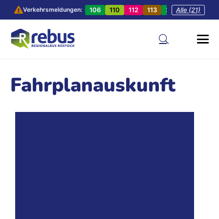
106
110
112
113
201
Alle (21)
202
20
Verkehrsmeldungen:
Fahrplanauskunft