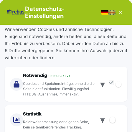
Bücherbus
Datenschutz-
×
Störungen
Einstellungen
Tickets & Tarife
Wir verwenden Cookies und ähnliche Technologien.
Einige sind notwendig, andere helfen uns, diese Seite und
Deutschlandticket
Ihr Erlebnis zu verbessern. Dabei werden Daten an bis zu
Schülerkarte
6 Dritte weitergegeben. Sie können Ihre Auswahl jederzeit
Einzeltickets
widerrufen oder ändern.
Abonnements
Unternehmen
Notwendig
(Immer aktiv)
▾
Über Rebus
Cookies und Speichereinträge, ohne die die
Jobs
Seite nicht funktioniert. Einwilligungsfrei
(TTDSG-Ausnahme), immer aktiv.
Projekte
rebus-aktiv
Kontakt
Statistik
▾
Standorte
Reichweitenmessung der eigenen Seite,
kein seitenübergreifendes Tracking.