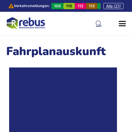
106
110
112
113
201
Alle (21)
202
20
Verkehrsmeldungen:
Fahrplanauskunft