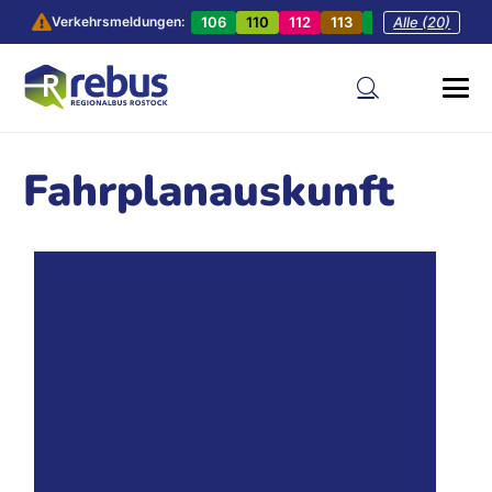
106
110
112
113
201
Alle (20)
202
20
Verkehrsmeldungen:
Fahrplanauskunft