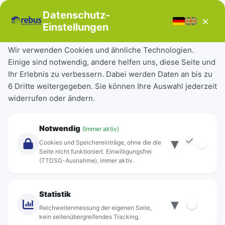
Bücherbus
Datenschutz-
×
Störungen
Einstellungen
Tickets & Tarife
Wir verwenden Cookies und ähnliche Technologien.
Einige sind notwendig, andere helfen uns, diese Seite und
Deutschlandticket
Ihr Erlebnis zu verbessern. Dabei werden Daten an bis zu
Schülerkarte
6 Dritte weitergegeben. Sie können Ihre Auswahl jederzeit
Einzeltickets
widerrufen oder ändern.
Abonnements
Unternehmen
Notwendig
(Immer aktiv)
▾
Über Rebus
Cookies und Speichereinträge, ohne die die
Jobs
Seite nicht funktioniert. Einwilligungsfrei
(TTDSG-Ausnahme), immer aktiv.
Projekte
rebus-aktiv
Kontakt
Statistik
▾
Standorte
Reichweitenmessung der eigenen Seite,
kein seitenübergreifendes Tracking.