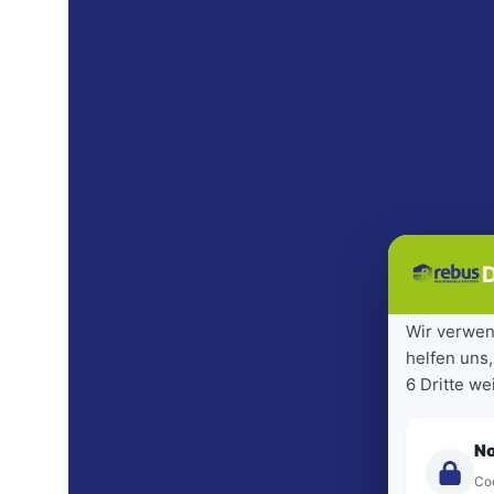
D
Wir verwen
helfen uns,
6 Dritte w
N
Coo