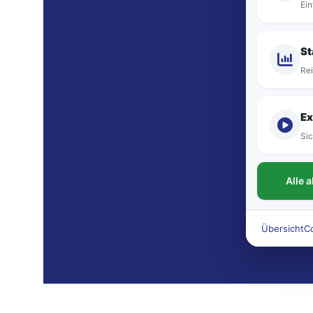
Ein
St
Rei
Ex
Sic
Alle 
Übersicht
C