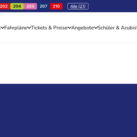
202
204
205
207
210
Alle (21)
s
Fahrpläne
Tickets & Preise
Angebote
Schüler & Azubis