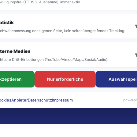
willigungsfrei (TTDSG-Ausnahme), immer aktiv.
atistik
chweitenmessung der eigenen Seite, kein seitenübergreifendes Tracking.
terne Medien
htbare Dritt-Einbettungen (YouTube/Vimeo/Maps/Social/Audio).
akzeptieren
Nur erforderliche
Auswahl spei
ookies
Anbieter
Datenschutz
Impressum
powered