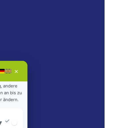
×
g, andere
n an bis zu
r ändern.
▾