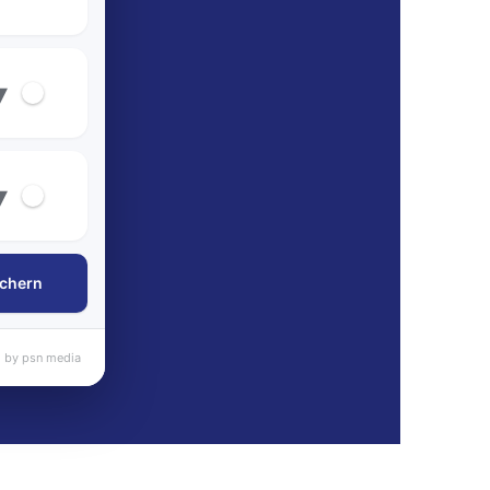
▾
▾
chern
 by psn media