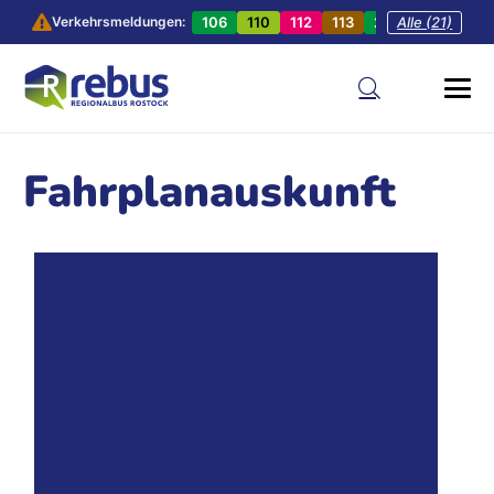
106
110
112
113
201
Alle (21)
202
20
Verkehrsmeldungen:
Fahrplanauskunft