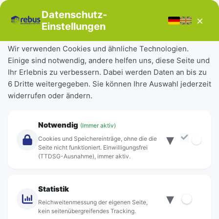
Bücherbus
Datenschutz-
×
Störungen
Einstellungen
Tickets & Tarife
Wir verwenden Cookies und ähnliche Technologien.
Einige sind notwendig, andere helfen uns, diese Seite und
Deutschlandticket
Ihr Erlebnis zu verbessern. Dabei werden Daten an bis zu
Schülerkarte
6 Dritte weitergegeben. Sie können Ihre Auswahl jederzeit
Einzeltickets
widerrufen oder ändern.
Abonnements
Unternehmen
Notwendig
(Immer aktiv)
▾
Über Rebus
Cookies und Speichereinträge, ohne die die
Jobs
Seite nicht funktioniert. Einwilligungsfrei
(TTDSG-Ausnahme), immer aktiv.
Projekte
rebus-aktiv
Kontakt
Statistik
▾
Standorte
Reichweitenmessung der eigenen Seite,
kein seitenübergreifendes Tracking.