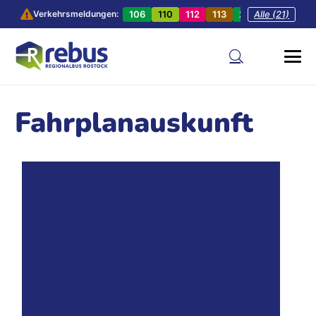
106
110
112
113
201
Alle (21)
202
20
Verkehrsmeldungen:
Fahrplanauskunft