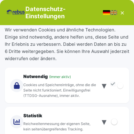
Bücherbus
Datenschutz-
×
Störungen
Einstellungen
Tickets & Tarife
Wir verwenden Cookies und ähnliche Technologien.
Einige sind notwendig, andere helfen uns, diese Seite und
Deutschlandticket
Ihr Erlebnis zu verbessern. Dabei werden Daten an bis zu
Schülerkarte
6 Dritte weitergegeben. Sie können Ihre Auswahl jederzeit
Einzeltickets
widerrufen oder ändern.
Abonnements
Unternehmen
Notwendig
(Immer aktiv)
▾
Über Rebus
Cookies und Speichereinträge, ohne die die
Jobs
Seite nicht funktioniert. Einwilligungsfrei
(TTDSG-Ausnahme), immer aktiv.
Projekte
rebus-aktiv
Kontakt
Statistik
▾
Standorte
Reichweitenmessung der eigenen Seite,
kein seitenübergreifendes Tracking.