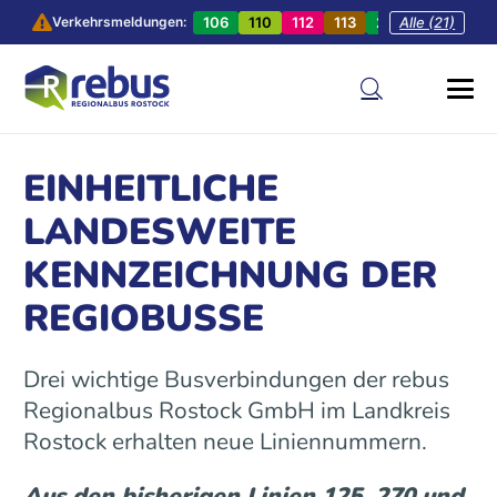
106
110
112
113
201
Alle (21)
202
20
Verkehrsmeldungen:
EINHEITLICHE
LANDESWEITE
KENNZEICHNUNG DER
REGIOBUSSE
Drei wichtige Busverbindungen der rebus
Regionalbus Rostock GmbH im Landkreis
Rostock erhalten neue Liniennummern.
Aus den bisherigen Linien 125, 270 und