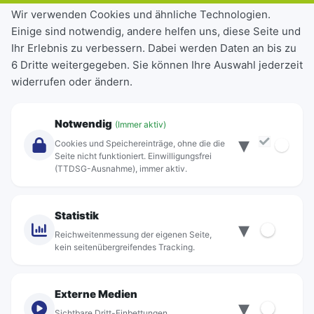
Tickets & Tarife
Wir verwenden Cookies und ähnliche Technologien.
Einige sind notwendig, andere helfen uns, diese Seite und
Deutschlandticket
Ihr Erlebnis zu verbessern. Dabei werden Daten an bis zu
Schülerkarte
6 Dritte weitergegeben. Sie können Ihre Auswahl jederzeit
Einzeltickets
widerrufen oder ändern.
Abonnements
Unternehmen
Notwendig
(Immer aktiv)
▾
Über Rebus
Cookies und Speichereinträge, ohne die die
Jobs
Seite nicht funktioniert. Einwilligungsfrei
(TTDSG-Ausnahme), immer aktiv.
Projekte
rebus-aktiv
Kontakt
Statistik
▾
Standorte
Reichweitenmessung der eigenen Seite,
kein seitenübergreifendes Tracking.
Externe Medien
▾
Sichtbare Dritt-Einbettungen