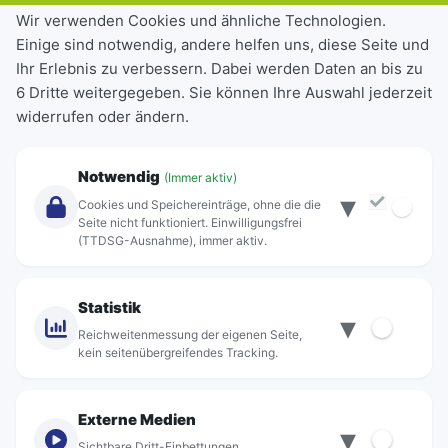
Tickets & Tarife
Wir verwenden Cookies und ähnliche Technologien.
Einige sind notwendig, andere helfen uns, diese Seite und
Deutschlandticket
Ihr Erlebnis zu verbessern. Dabei werden Daten an bis zu
Schülerkarte
6 Dritte weitergegeben. Sie können Ihre Auswahl jederzeit
Einzeltickets
widerrufen oder ändern.
Abonnements
Unternehmen
Notwendig
(Immer aktiv)
▾
Über Rebus
Cookies und Speichereinträge, ohne die die
Jobs
Seite nicht funktioniert. Einwilligungsfrei
(TTDSG-Ausnahme), immer aktiv.
Projekte
rebus-aktiv
Kontakt
Statistik
▾
Standorte
Reichweitenmessung der eigenen Seite,
kein seitenübergreifendes Tracking.
Externe Medien
▾
Sichtbare Dritt-Einbettungen