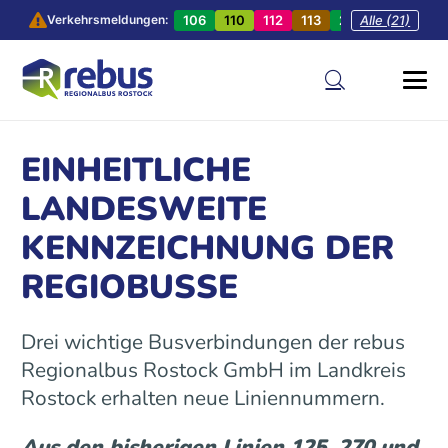
106
110
112
113
201
Alle (21)
202
20
Verkehrsmeldungen:
EINHEITLICHE
LANDESWEITE
KENNZEICHNUNG DER
REGIOBUSSE
Drei wichtige Busverbindungen der rebus
Regionalbus Rostock GmbH im Landkreis
Rostock erhalten neue Liniennummern.
Aus den bisherigen Linien 125, 270 und