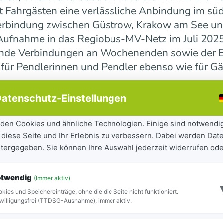
 Fahrgästen eine verlässliche Anbindung im süd
erbindung zwischen Güstrow, Krakow am See und 
r Aufnahme in das Regiobus-MV-Netz im Juli 202
ende Verbindungen an Wochenenden sowie der E
 für Pendlerinnen und Pendler ebenso wie für Gä
atenschutz-Einstellungen
ndesweit weiter
den Cookies und ähnliche Technologien. Einige sind notwendi
 diese Seite und Ihr Erlebnis zu verbessern. Dabei werden Date
tandteil der seit 2023 laufenden Mobilitätsoff
eitergegeben. Sie können Ihre Auswahl jederzeit widerrufen ode
iel, Städte und Gemeinden besser miteinander zu
ilität für Bürgerinnen und Bürger sowie Besuch
otwendig
(Immer aktiv)
ite Netz 16 Regiobuslinien. Die neuen MV-Linien
kies und Speichereinträge, ohne die die Seite nicht funktioniert.
Blick zu erkennen.
willigungsfrei (TTDSG-Ausnahme), immer aktiv.