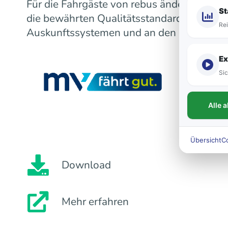
Für die Fahrgäste von rebus ändert sich m
St
die bewährten Qualitätsstandards bleiben
Rei
Auskunftssystemen und an den Fahrzeugen
Ex
Sic
Alle 
Übersicht
C
Download
Mehr erfahren