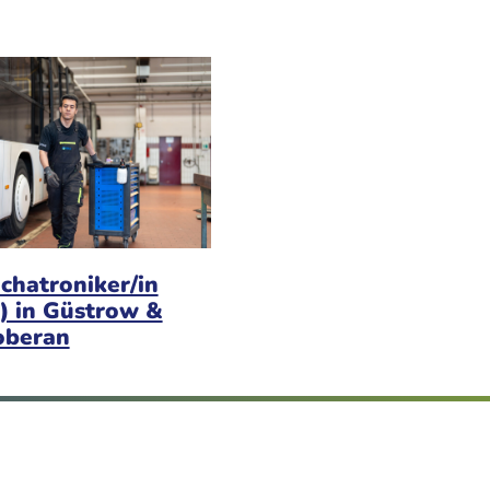
chatroniker/in
) in Güstrow &
oberan