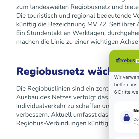
zum landesweiten Regiobusnetz und bietet
Die touristisch und regional bedeutende V
künftig die Bezeichnung MV 72. Seit ihre
Ein Stundentakt an Werktagen, durchgeh
machen die Linie zu einer wichtigen Achse
D
Regiobusnetz wächst la
Wir verwen
helfen uns,
Die Regiobuslinien sind ein zentraler Bes
6 Dritte w
Ausbau des Netzes verfolgt das Land das Z
Individualverkehr zu schaffen und die Mob
N
verbessern. Aktuell umfasst das landeswe
Coo
Regiobus-Verbindungen künftig auf einen 
Ein