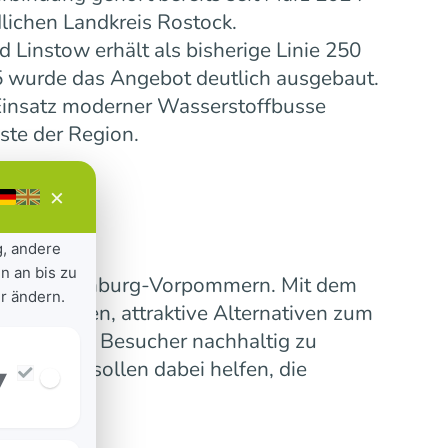
lichen Landkreis Rostock.
Linstow erhält als bisherige Linie 250
5 wurde das Angebot deutlich ausgebaut.
insatz moderner Wasserstoffbusse
ste der Region.
×
g, andere
n an bis zu
ensive Mecklenburg-Vorpommern. Mit dem
r ändern.
 verbinden, attraktive Alternativen zum
erinnen und Besucher nachhaltig zu
nummern sollen dabei helfen, die
▾