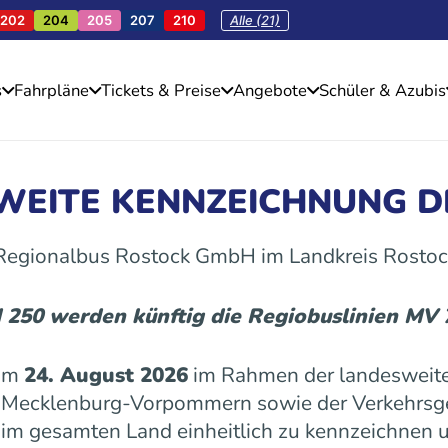
202
204
205
207
210
Alle (21)
s
Fahrpläne
Tickets & Preise
Angebote
Schüler & Azubis
SWEITE KENNZEICHNUNG D
 Regionalbus Rostock GmbH im Landkreis Rostoc
d 250 werden künftig die Regiobuslinien MV
 am
24. August 2026
im Rahmen der landesweite
es Mecklenburg-Vorpommern sowie der Verkehrs
n im gesamten Land einheitlich zu kennzeichnen u