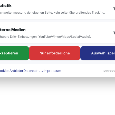
it der Umstellung vor allem die Bezeichnung der
atistik
 bestehen. Die neuen Liniennummern werden künft
chweitenmessung der eigenen Seite, kein seitenübergreifendes Tracking.
 sichtbar sein.
terne Medien
htbare Dritt-Einbettungen (YouTube/Vimeo/Maps/Social/Audio).
akzeptieren
Nur erforderliche
Auswahl spei
ookies
Anbieter
Datenschutz
Impressum
powered