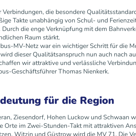
 Verbindungen, die besondere Qualitätsstandard
äßige Takte unabhängig von Schul- und Ferienz
ät. Durch die enge Verknüpfung mit dem Bahnverk
ndlichen Raum stärkt.
us-MV-Netz war ein wichtiger Schritt für die Mo
ird dieser Qualitätsanspruch nun auch nach a
ffen wir attraktive und verlässliche Verbindun
 rebus-Geschäftsführer Thomas Nienkerk.
edeutung für die Region
ran, Ziesendorf, Hohen Luckow und Schwaan wird 
 Orte im Zwei-Stunden-Takt mit attraktiven An
tzen, Witzin und Güstrow wird die MV 71. Die Ve