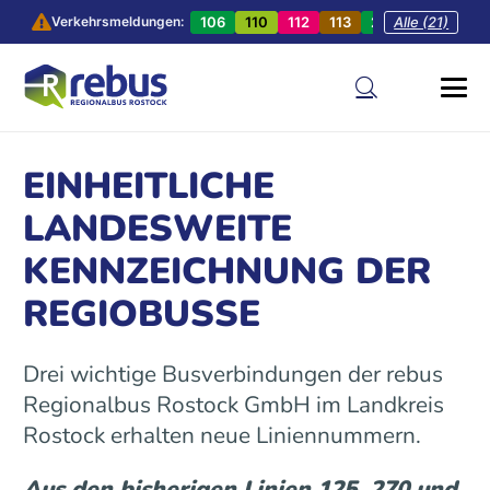
106
110
112
113
201
Alle (21)
202
20
Verkehrsmeldungen:
EINHEITLICHE
LANDESWEITE
KENNZEICHNUNG DER
REGIOBUSSE
Drei wichtige Busverbindungen der rebus
Regionalbus Rostock GmbH im Landkreis
Rostock erhalten neue Liniennummern.
Aus den bisherigen Linien 125, 270 und