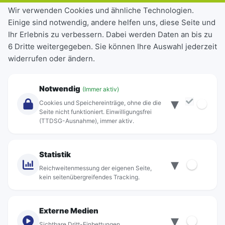
Tickets & Tarife
Wir verwenden Cookies und ähnliche Technologien.
Einige sind notwendig, andere helfen uns, diese Seite und
Deutschlandticket
Ihr Erlebnis zu verbessern. Dabei werden Daten an bis zu
Schülerkarte
6 Dritte weitergegeben. Sie können Ihre Auswahl jederzeit
Einzeltickets
widerrufen oder ändern.
Abonnements
Unternehmen
Notwendig
(Immer aktiv)
▾
Über Rebus
Cookies und Speichereinträge, ohne die die
Jobs
Seite nicht funktioniert. Einwilligungsfrei
(TTDSG-Ausnahme), immer aktiv.
Projekte
rebus-aktiv
Kontakt
Statistik
▾
Standorte
Reichweitenmessung der eigenen Seite,
kein seitenübergreifendes Tracking.
Externe Medien
▾
Sichtbare Dritt-Einbettungen