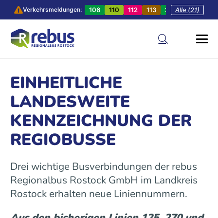
106
110
112
113
201
Alle (21)
202
20
Verkehrsmeldungen:
EINHEITLICHE
LANDESWEITE
KENNZEICHNUNG DER
REGIOBUSSE
Drei wichtige Busverbindungen der rebus
Regionalbus Rostock GmbH im Landkreis
Rostock erhalten neue Liniennummern.
Aus den bisherigen Linien 125, 270 und