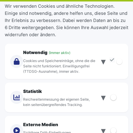
Tickets & Tarife
Wir verwenden Cookies und ähnliche Technologien.
Einige sind notwendig, andere helfen uns, diese Seite und
Deutschlandticket
Ihr Erlebnis zu verbessern. Dabei werden Daten an bis zu
Schülerkarte
6 Dritte weitergegeben. Sie können Ihre Auswahl jederzeit
Einzeltickets
widerrufen oder ändern.
Abonnements
Unternehmen
Notwendig
(Immer aktiv)
▾
Über Rebus
Cookies und Speichereinträge, ohne die die
Jobs
Seite nicht funktioniert. Einwilligungsfrei
(TTDSG-Ausnahme), immer aktiv.
Projekte
rebus-aktiv
Kontakt
Statistik
▾
Standorte
Reichweitenmessung der eigenen Seite,
kein seitenübergreifendes Tracking.
Externe Medien
▾
Sichtbare Dritt-Einbettungen