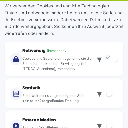
Tickets & Tarife
Wir verwenden Cookies und ähnliche Technologien.
Einige sind notwendig, andere helfen uns, diese Seite und
Deutschlandticket
Ihr Erlebnis zu verbessern. Dabei werden Daten an bis zu
Schülerkarte
6 Dritte weitergegeben. Sie können Ihre Auswahl jederzeit
Einzeltickets
widerrufen oder ändern.
Abonnements
Unternehmen
Notwendig
(Immer aktiv)
▾
Über Rebus
Cookies und Speichereinträge, ohne die die
Jobs
Seite nicht funktioniert. Einwilligungsfrei
(TTDSG-Ausnahme), immer aktiv.
Projekte
rebus-aktiv
Kontakt
Statistik
▾
Standorte
Reichweitenmessung der eigenen Seite,
kein seitenübergreifendes Tracking.
Externe Medien
▾
Sichtbare Dritt-Einbettungen