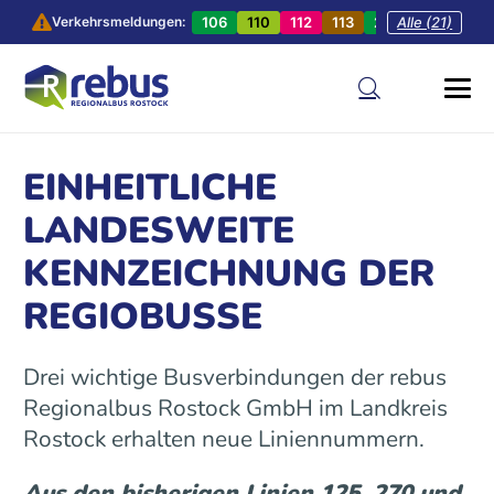
106
110
112
113
201
Alle (21)
202
20
Verkehrsmeldungen:
EINHEITLICHE
LANDESWEITE
KENNZEICHNUNG DER
REGIOBUSSE
Drei wichtige Busverbindungen der rebus
Regionalbus Rostock GmbH im Landkreis
Rostock erhalten neue Liniennummern.
Aus den bisherigen Linien 125, 270 und