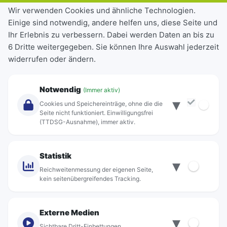
Tickets & Tarife
Wir verwenden Cookies und ähnliche Technologien.
Einige sind notwendig, andere helfen uns, diese Seite und
Deutschlandticket
Ihr Erlebnis zu verbessern. Dabei werden Daten an bis zu
Schülerkarte
6 Dritte weitergegeben. Sie können Ihre Auswahl jederzeit
Einzeltickets
widerrufen oder ändern.
Abonnements
Unternehmen
Notwendig
(Immer aktiv)
▾
Über Rebus
Cookies und Speichereinträge, ohne die die
Jobs
Seite nicht funktioniert. Einwilligungsfrei
(TTDSG-Ausnahme), immer aktiv.
Projekte
rebus-aktiv
Kontakt
Statistik
▾
Standorte
Reichweitenmessung der eigenen Seite,
kein seitenübergreifendes Tracking.
Externe Medien
▾
Sichtbare Dritt-Einbettungen