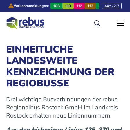
106
110
112
113
201
Alle (21)
202
20
Verkehrsmeldungen:
EINHEITLICHE
LANDESWEITE
KENNZEICHNUNG DER
REGIOBUSSE
Drei wichtige Busverbindungen der rebus
Regionalbus Rostock GmbH im Landkreis
Rostock erhalten neue Liniennummern.
Aus den bisherigen Linien 125, 270 und