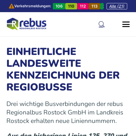
106
110
112
113
201
Alle (21)
202
20
Verkehrsmeldungen:
EINHEITLICHE
LANDESWEITE
KENNZEICHNUNG DER
REGIOBUSSE
Drei wichtige Busverbindungen der rebus
Regionalbus Rostock GmbH im Landkreis
Rostock erhalten neue Liniennummern.
Aus den bisherigen Linien 125, 270 und