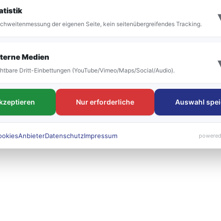
it der Umstellung vor allem die Bezeichnung der
atistik
 bestehen. Die neuen Liniennummern werden künft
chweitenmessung der eigenen Seite, kein seitenübergreifendes Tracking.
 sichtbar sein.
terne Medien
htbare Dritt-Einbettungen (YouTube/Vimeo/Maps/Social/Audio).
akzeptieren
Nur erforderliche
Auswahl spei
ookies
Anbieter
Datenschutz
Impressum
powered