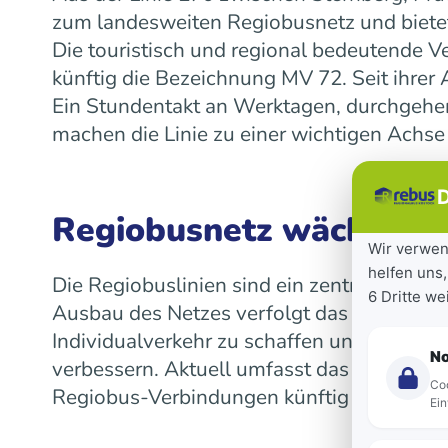
zum landesweiten Regiobusnetz und bietet
Die touristisch und regional bedeutende V
künftig die Bezeichnung MV 72. Seit ihre
Ein Stundentakt an Werktagen, durchgeh
machen die Linie zu einer wichtigen Achse
D
Regiobusnetz wächst la
Wir verwen
helfen uns,
Die Regiobuslinien sind ein zentraler Bes
6 Dritte w
Ausbau des Netzes verfolgt das Land das Z
Individualverkehr zu schaffen und die Mob
N
verbessern. Aktuell umfasst das landeswe
Coo
Regiobus-Verbindungen künftig auf einen 
Ein