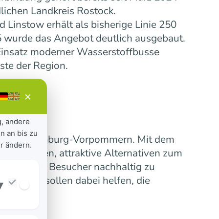
lichen Landkreis Rostock.
Linstow erhält als bisherige Linie 250
5 wurde das Angebot deutlich ausgebaut.
insatz moderner Wasserstoffbusse
ste der Region.
×
g, andere
n an bis zu
ensive Mecklenburg-Vorpommern. Mit dem
r ändern.
 verbinden, attraktive Alternativen zum
erinnen und Besucher nachhaltig zu
nummern sollen dabei helfen, die
▾