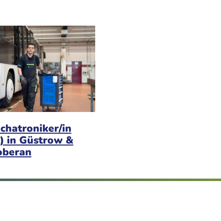
chatroniker/in
) in Güstrow &
oberan