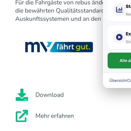
Für die Fahrgäste von rebus ändert sich m
St
die bewährten Qualitätsstandards bleiben
Rei
Auskunftssystemen und an den Fahrzeugen
Ex
Sic
Alle 
Übersicht
C
Download
Mehr erfahren