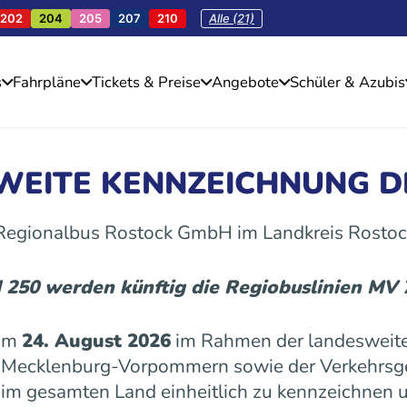
202
204
205
207
210
Alle (21)
s
Fahrpläne
Tickets & Preise
Angebote
Schüler & Azubis
SWEITE KENNZEICHNUNG D
 Regionalbus Rostock GmbH im Landkreis Rostoc
d 250 werden künftig die Regiobuslinien MV
 am
24. August 2026
im Rahmen der landesweite
es Mecklenburg-Vorpommern sowie der Verkehrs
n im gesamten Land einheitlich zu kennzeichnen u