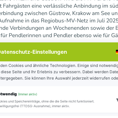
 Fahrgästen eine verlässliche Anbindung im süd
erbindung zwischen Güstrow, Krakow am See und 
r Aufnahme in das Regiobus-MV-Netz im Juli 202
ende Verbindungen an Wochenenden sowie der E
 für Pendlerinnen und Pendler ebenso wie für Gä
atenschutz-Einstellungen
ndesweit weiter
den Cookies und ähnliche Technologien. Einige sind notwendi
 diese Seite und Ihr Erlebnis zu verbessern. Dabei werden Date
tandteil der seit 2023 laufenden Mobilitätsoff
eitergegeben. Sie können Ihre Auswahl jederzeit widerrufen ode
iel, Städte und Gemeinden besser miteinander zu
ilität für Bürgerinnen und Bürger sowie Besuch
otwendig
(Immer aktiv)
ite Netz 16 Regiobuslinien. Die neuen MV-Linien
kies und Speichereinträge, ohne die die Seite nicht funktioniert.
Blick zu erkennen.
willigungsfrei (TTDSG-Ausnahme), immer aktiv.