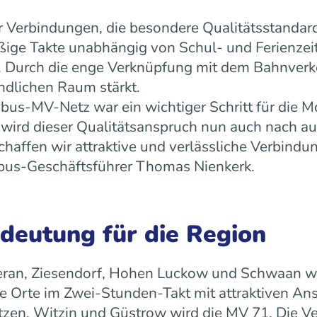
 Verbindungen, die besondere Qualitätsstandard
äßige Takte unabhängig von Schul- und Ferienz
ät. Durch die enge Verknüpfung mit dem Bahnverk
ndlichen Raum stärkt.
us-MV-Netz war ein wichtiger Schritt für die Mo
ird dieser Qualitätsanspruch nun auch nach a
ffen wir attraktive und verlässliche Verbindun
 rebus-Geschäftsführer Thomas Nienkerk.
edeutung für die Region
ran, Ziesendorf, Hohen Luckow und Schwaan wird 
 Orte im Zwei-Stunden-Takt mit attraktiven An
tzen, Witzin und Güstrow wird die MV 71. Die Ve