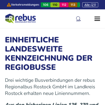
106
110
112
113
201
Alle (21)
202
20
Verkehrsmeldungen:
EINHEITLICHE
LANDESWEITE
KENNZEICHNUNG DER
REGIOBUSSE
Drei wichtige Busverbindungen der rebus
Regionalbus Rostock GmbH im Landkreis
Rostock erhalten neue Liniennummern.
Aus den bisherigen Linien 125, 270 und