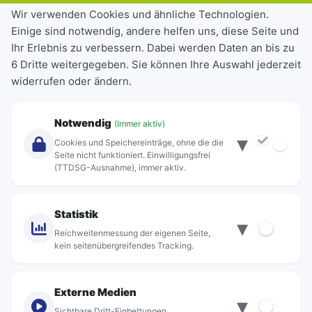
Tickets & Tarife
Wir verwenden Cookies und ähnliche Technologien.
Einige sind notwendig, andere helfen uns, diese Seite und
Deutschlandticket
Ihr Erlebnis zu verbessern. Dabei werden Daten an bis zu
Schülerkarte
6 Dritte weitergegeben. Sie können Ihre Auswahl jederzeit
Einzeltickets
widerrufen oder ändern.
Abonnements
Unternehmen
Notwendig
(Immer aktiv)
▾
Über Rebus
Cookies und Speichereinträge, ohne die die
Jobs
Seite nicht funktioniert. Einwilligungsfrei
(TTDSG-Ausnahme), immer aktiv.
Projekte
rebus-aktiv
Kontakt
Statistik
▾
Standorte
Reichweitenmessung der eigenen Seite,
kein seitenübergreifendes Tracking.
Externe Medien
▾
Sichtbare Dritt-Einbettungen