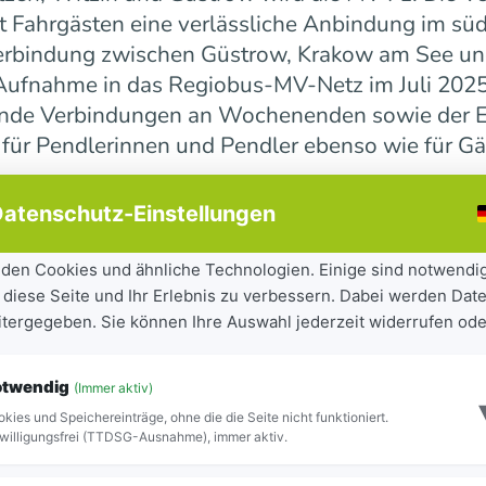
 Fahrgästen eine verlässliche Anbindung im süd
erbindung zwischen Güstrow, Krakow am See und 
r Aufnahme in das Regiobus-MV-Netz im Juli 202
ende Verbindungen an Wochenenden sowie der E
 für Pendlerinnen und Pendler ebenso wie für Gä
atenschutz-Einstellungen
ndesweit weiter
den Cookies und ähnliche Technologien. Einige sind notwendi
 diese Seite und Ihr Erlebnis zu verbessern. Dabei werden Date
tandteil der seit 2023 laufenden Mobilitätsoff
eitergegeben. Sie können Ihre Auswahl jederzeit widerrufen ode
iel, Städte und Gemeinden besser miteinander zu
ilität für Bürgerinnen und Bürger sowie Besuch
otwendig
(Immer aktiv)
ite Netz 16 Regiobuslinien. Die neuen MV-Linien
kies und Speichereinträge, ohne die die Seite nicht funktioniert.
Blick zu erkennen.
willigungsfrei (TTDSG-Ausnahme), immer aktiv.