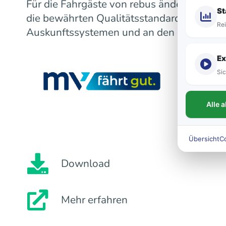
Für die Fahrgäste von rebus ändert sich m
St
die bewährten Qualitätsstandards bleiben
Rei
Auskunftssystemen und an den Fahrzeugen
Ex
Sic
Alle 
Übersicht
C
Download
Mehr erfahren