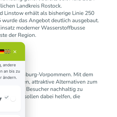
lichen Landkreis Rostock.
Linstow erhält als bisherige Linie 250
5 wurde das Angebot deutlich ausgebaut.
insatz moderner Wasserstoffbusse
ste der Region.
×
g, andere
n an bis zu
ensive Mecklenburg-Vorpommern. Mit dem
r ändern.
 verbinden, attraktive Alternativen zum
erinnen und Besucher nachhaltig zu
nummern sollen dabei helfen, die
▾