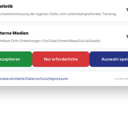
it der Umstellung vor allem die Bezeichnung der
atistik
 bestehen. Die neuen Liniennummern werden künft
chweitenmessung der eigenen Seite, kein seitenübergreifendes Tracking.
 sichtbar sein.
terne Medien
htbare Dritt-Einbettungen (YouTube/Vimeo/Maps/Social/Audio).
akzeptieren
Nur erforderliche
Auswahl spei
ookies
Anbieter
Datenschutz
Impressum
powered