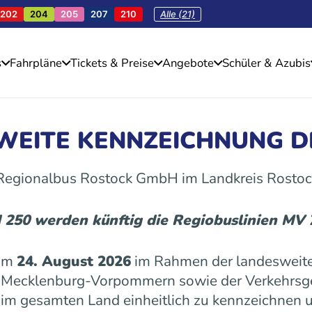
202
204
205
207
210
Alle (21)
s
Fahrpläne
Tickets & Preise
Angebote
Schüler & Azubis
SWEITE KENNZEICHNUNG D
 Regionalbus Rostock GmbH im Landkreis Rostoc
d 250 werden künftig die Regiobuslinien MV
 am
24. August 2026
im Rahmen der landesweite
es Mecklenburg-Vorpommern sowie der Verkehrs
n im gesamten Land einheitlich zu kennzeichnen u