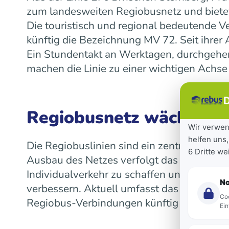
zum landesweiten Regiobusnetz und bietet
Die touristisch und regional bedeutende V
künftig die Bezeichnung MV 72. Seit ihre
Ein Stundentakt an Werktagen, durchgeh
machen die Linie zu einer wichtigen Achse
D
Regiobusnetz wächst la
Wir verwen
helfen uns,
Die Regiobuslinien sind ein zentraler Bes
6 Dritte w
Ausbau des Netzes verfolgt das Land das Z
Individualverkehr zu schaffen und die Mob
N
verbessern. Aktuell umfasst das landeswe
Coo
Regiobus-Verbindungen künftig auf einen 
Ein