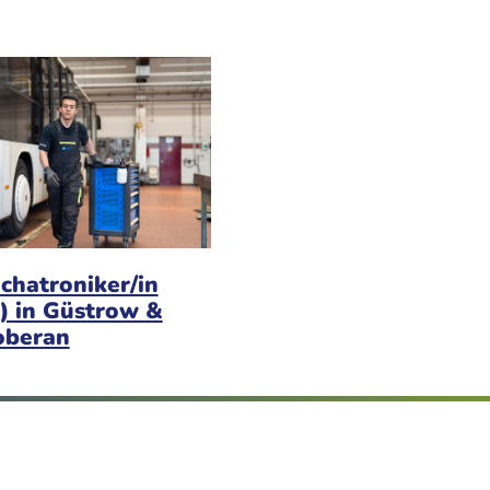
chatroniker/in
) in Güstrow &
oberan