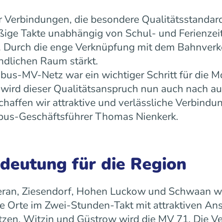
 Verbindungen, die besondere Qualitätsstandard
äßige Takte unabhängig von Schul- und Ferienz
ät. Durch die enge Verknüpfung mit dem Bahnverk
ndlichen Raum stärkt.
us-MV-Netz war ein wichtiger Schritt für die Mo
ird dieser Qualitätsanspruch nun auch nach a
ffen wir attraktive und verlässliche Verbindun
 rebus-Geschäftsführer Thomas Nienkerk.
edeutung für die Region
ran, Ziesendorf, Hohen Luckow und Schwaan wird 
 Orte im Zwei-Stunden-Takt mit attraktiven An
tzen, Witzin und Güstrow wird die MV 71. Die Ve