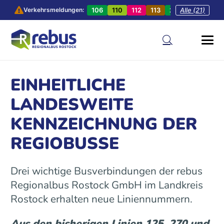
106
110
112
113
201
Alle (21)
202
20
Verkehrsmeldungen:
EINHEITLICHE
LANDESWEITE
KENNZEICHNUNG DER
REGIOBUSSE
Drei wichtige Busverbindungen der rebus
Regionalbus Rostock GmbH im Landkreis
Rostock erhalten neue Liniennummern.
Aus den bisherigen Linien 125, 270 und