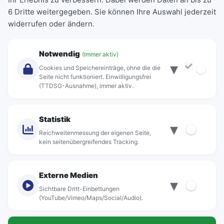
6 Dritte weitergegeben. Sie können Ihre Auswahl jederzeit
Einzeltickets
widerrufen oder ändern.
Abonnements
Unternehmen
Notwendig
(Immer aktiv)
▾
Über Rebus
Cookies und Speichereinträge, ohne die die
Jobs
Seite nicht funktioniert. Einwilligungsfrei
(TTDSG-Ausnahme), immer aktiv.
Projekte
rebus-aktiv
Kontakt
Statistik
▾
Standorte
Reichweitenmessung der eigenen Seite,
kein seitenübergreifendes Tracking.
Externe Medien
▾
Sichtbare Dritt-Einbettungen
© rebus Regionalbus Rostock GmbH
(YouTube/Vimeo/Maps/Social/Audio).
Impressum