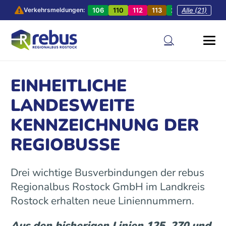
106
110
112
113
201
Alle (21)
202
20
Verkehrsmeldungen:
EINHEITLICHE
LANDESWEITE
KENNZEICHNUNG DER
REGIOBUSSE
Drei wichtige Busverbindungen der rebus
Regionalbus Rostock GmbH im Landkreis
Rostock erhalten neue Liniennummern.
Aus den bisherigen Linien 125, 270 und