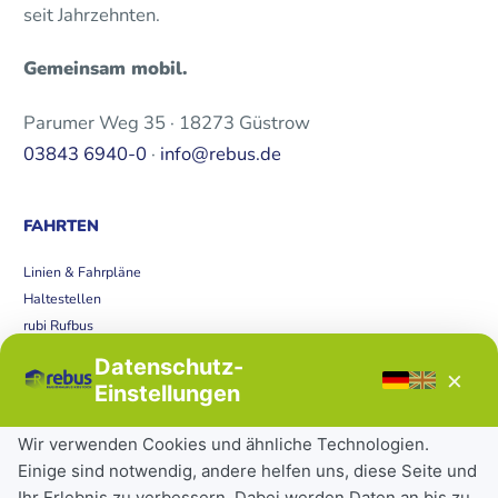
seit Jahrzehnten.
Gemeinsam mobil.
Parumer Weg 35 · 18273 Güstrow
03843 6940-0
·
info@rebus.de
FAHRTEN
Linien & Fahrpläne
Haltestellen
rubi Rufbus
Bücherbus
Datenschutz-
×
Störungen
Einstellungen
Tickets & Tarife
Wir verwenden Cookies und ähnliche Technologien.
Einige sind notwendig, andere helfen uns, diese Seite und
Deutschlandticket
Ihr Erlebnis zu verbessern. Dabei werden Daten an bis zu
Schülerkarte