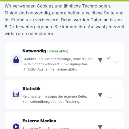
Tickets & Tarife
Wir verwenden Cookies und ähnliche Technologien.
Einige sind notwendig, andere helfen uns, diese Seite und
Deutschlandticket
Ihr Erlebnis zu verbessern. Dabei werden Daten an bis zu
Schülerkarte
6 Dritte weitergegeben. Sie können Ihre Auswahl jederzeit
Einzeltickets
widerrufen oder ändern.
Abonnements
Unternehmen
Notwendig
(Immer aktiv)
▾
Über Rebus
Cookies und Speichereinträge, ohne die die
Jobs
Seite nicht funktioniert. Einwilligungsfrei
(TTDSG-Ausnahme), immer aktiv.
Projekte
rebus-aktiv
Kontakt
Statistik
▾
Standorte
Reichweitenmessung der eigenen Seite,
kein seitenübergreifendes Tracking.
Externe Medien
▾
Sichtbare Dritt-Einbettungen