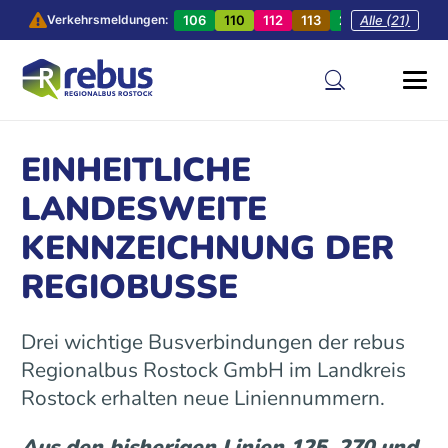
106
110
112
113
201
Alle (21)
202
20
Verkehrsmeldungen:
EINHEITLICHE
LANDESWEITE
KENNZEICHNUNG DER
REGIOBUSSE
Drei wichtige Busverbindungen der rebus
Regionalbus Rostock GmbH im Landkreis
Rostock erhalten neue Liniennummern.
Aus den bisherigen Linien 125, 270 und