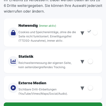
6 Dritte weitergegeben. Sie können Ihre Auswahl jederzeit
Einzeltickets
widerrufen oder ändern.
Abonnements
Unternehmen
Notwendig
(Immer aktiv)
▾
Über Rebus
Cookies und Speichereinträge, ohne die die
Jobs
Seite nicht funktioniert. Einwilligungsfrei
(TTDSG-Ausnahme), immer aktiv.
Projekte
rebus-aktiv
Kontakt
Statistik
▾
Standorte
Reichweitenmessung der eigenen Seite,
kein seitenübergreifendes Tracking.
Externe Medien
▾
Sichtbare Dritt-Einbettungen
© rebus Regionalbus Rostock GmbH
(YouTube/Vimeo/Maps/Social/Audio).
Impressum