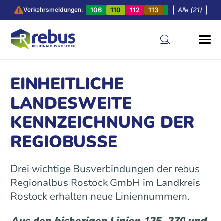
106
110
112
113
201
Alle (21)
202
20
Verkehrsmeldungen:
EINHEITLICHE
LANDESWEITE
KENNZEICHNUNG DER
REGIOBUSSE
Drei wichtige Busverbindungen der rebus
Regionalbus Rostock GmbH im Landkreis
Rostock erhalten neue Liniennummern.
Aus den bisherigen Linien 125, 270 und