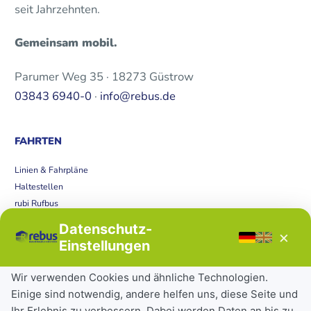
seit Jahrzehnten.
Gemeinsam mobil.
Parumer Weg 35 · 18273 Güstrow
03843 6940-0
·
info@rebus.de
FAHRTEN
Linien & Fahrpläne
Haltestellen
rubi Rufbus
Bücherbus
Datenschutz-
×
Störungen
Einstellungen
Tickets & Tarife
Wir verwenden Cookies und ähnliche Technologien.
Einige sind notwendig, andere helfen uns, diese Seite und
Deutschlandticket
Ihr Erlebnis zu verbessern. Dabei werden Daten an bis zu
Schülerkarte