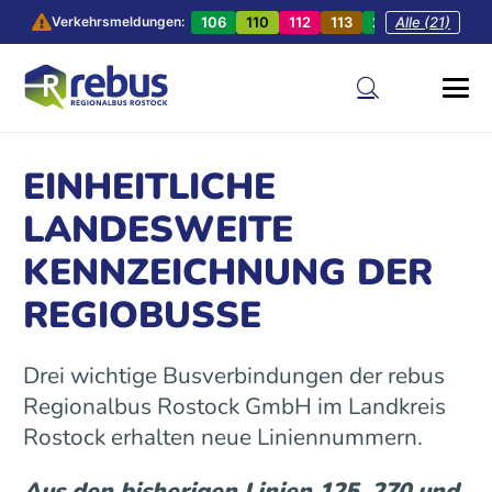
106
110
112
113
201
Alle (21)
202
20
Verkehrsmeldungen:
EINHEITLICHE
LANDESWEITE
KENNZEICHNUNG DER
REGIOBUSSE
Drei wichtige Busverbindungen der rebus
Regionalbus Rostock GmbH im Landkreis
Rostock erhalten neue Liniennummern.
Aus den bisherigen Linien 125, 270 und