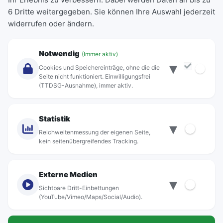
6 Dritte weitergegeben. Sie können Ihre Auswahl jederzeit
Einzeltickets
widerrufen oder ändern.
Abonnements
Unternehmen
Notwendig
(Immer aktiv)
▾
Über Rebus
Cookies und Speichereinträge, ohne die die
Jobs
Seite nicht funktioniert. Einwilligungsfrei
(TTDSG-Ausnahme), immer aktiv.
Projekte
rebus-aktiv
Kontakt
Statistik
▾
Standorte
Reichweitenmessung der eigenen Seite,
kein seitenübergreifendes Tracking.
Externe Medien
▾
Sichtbare Dritt-Einbettungen
© rebus Regionalbus Rostock GmbH
(YouTube/Vimeo/Maps/Social/Audio).
Impressum