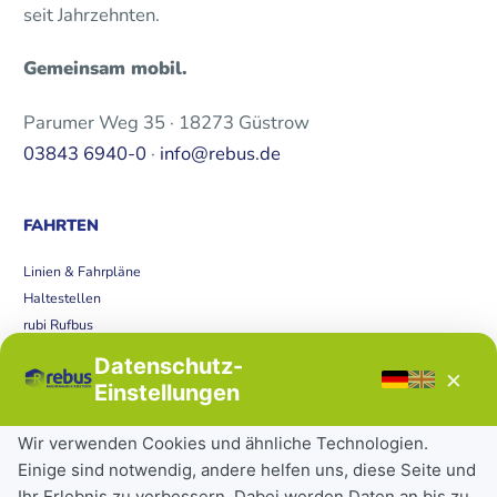
seit Jahrzehnten.
Gemeinsam mobil.
Parumer Weg 35 · 18273 Güstrow
03843 6940-0
·
info@rebus.de
FAHRTEN
Linien & Fahrpläne
Haltestellen
rubi Rufbus
Bücherbus
Datenschutz-
×
Störungen
Einstellungen
Tickets & Tarife
Wir verwenden Cookies und ähnliche Technologien.
Einige sind notwendig, andere helfen uns, diese Seite und
Deutschlandticket
Ihr Erlebnis zu verbessern. Dabei werden Daten an bis zu
Schülerkarte