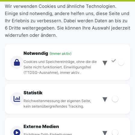
Tickets & Tarife
Wir verwenden Cookies und ähnliche Technologien.
Einige sind notwendig, andere helfen uns, diese Seite und
Deutschlandticket
Ihr Erlebnis zu verbessern. Dabei werden Daten an bis zu
Schülerkarte
6 Dritte weitergegeben. Sie können Ihre Auswahl jederzeit
Einzeltickets
widerrufen oder ändern.
Abonnements
Unternehmen
Notwendig
(Immer aktiv)
▾
Über Rebus
Cookies und Speichereinträge, ohne die die
Jobs
Seite nicht funktioniert. Einwilligungsfrei
(TTDSG-Ausnahme), immer aktiv.
Projekte
rebus-aktiv
Kontakt
Statistik
▾
Standorte
Reichweitenmessung der eigenen Seite,
kein seitenübergreifendes Tracking.
Externe Medien
▾
Sichtbare Dritt-Einbettungen