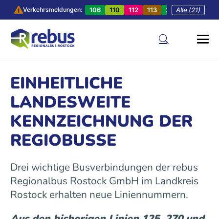
106
110
112
113
201
Alle (21)
202
20
Verkehrsmeldungen:
EINHEITLICHE
LANDESWEITE
KENNZEICHNUNG DER
REGIOBUSSE
Drei wichtige Busverbindungen der rebus
Regionalbus Rostock GmbH im Landkreis
Rostock erhalten neue Liniennummern.
Aus den bisherigen Linien 125, 270 und