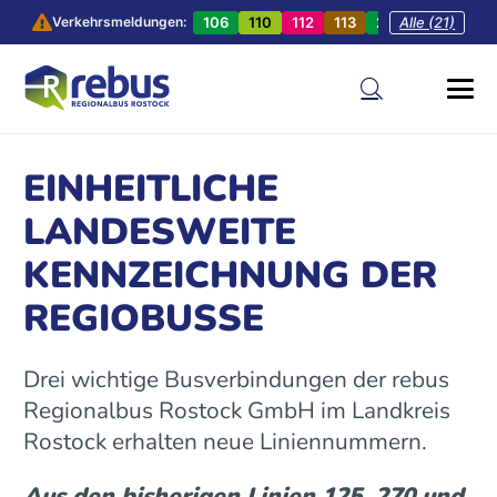
106
110
112
113
201
Alle (21)
202
20
Verkehrsmeldungen:
EINHEITLICHE
LANDESWEITE
KENNZEICHNUNG DER
REGIOBUSSE
Drei wichtige Busverbindungen der rebus
Regionalbus Rostock GmbH im Landkreis
Rostock erhalten neue Liniennummern.
Aus den bisherigen Linien 125, 270 und