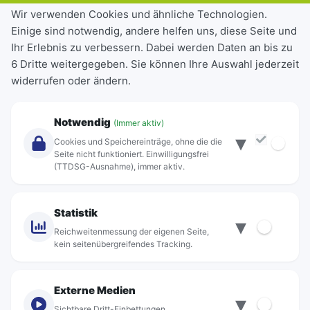
Tickets & Tarife
Wir verwenden Cookies und ähnliche Technologien.
Einige sind notwendig, andere helfen uns, diese Seite und
Deutschlandticket
Ihr Erlebnis zu verbessern. Dabei werden Daten an bis zu
Schülerkarte
6 Dritte weitergegeben. Sie können Ihre Auswahl jederzeit
Einzeltickets
widerrufen oder ändern.
Abonnements
Unternehmen
Notwendig
(Immer aktiv)
▾
Über Rebus
Cookies und Speichereinträge, ohne die die
Jobs
Seite nicht funktioniert. Einwilligungsfrei
(TTDSG-Ausnahme), immer aktiv.
Projekte
rebus-aktiv
Kontakt
Statistik
▾
Standorte
Reichweitenmessung der eigenen Seite,
kein seitenübergreifendes Tracking.
Externe Medien
▾
Sichtbare Dritt-Einbettungen