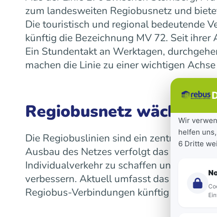
zum landesweiten Regiobusnetz und bietet
Die touristisch und regional bedeutende V
künftig die Bezeichnung MV 72. Seit ihre
Ein Stundentakt an Werktagen, durchgeh
machen die Linie zu einer wichtigen Achse
D
Regiobusnetz wächst la
Wir verwen
helfen uns,
Die Regiobuslinien sind ein zentraler Bes
6 Dritte w
Ausbau des Netzes verfolgt das Land das Z
Individualverkehr zu schaffen und die Mob
N
verbessern. Aktuell umfasst das landeswe
Coo
Regiobus-Verbindungen künftig auf einen 
Ein