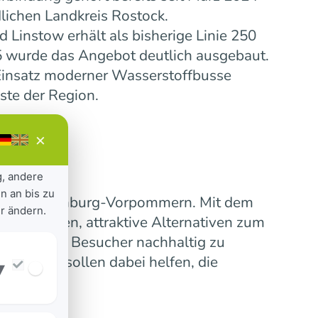
lichen Landkreis Rostock.
Linstow erhält als bisherige Linie 250
5 wurde das Angebot deutlich ausgebaut.
insatz moderner Wasserstoffbusse
ste der Region.
×
g, andere
n an bis zu
ensive Mecklenburg-Vorpommern. Mit dem
r ändern.
 verbinden, attraktive Alternativen zum
erinnen und Besucher nachhaltig zu
nummern sollen dabei helfen, die
▾