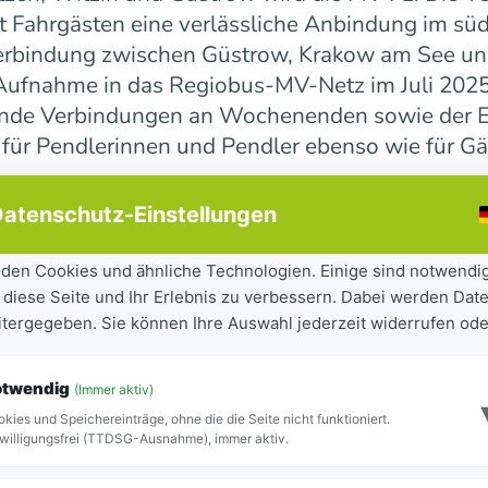
 Fahrgästen eine verlässliche Anbindung im süd
erbindung zwischen Güstrow, Krakow am See und 
r Aufnahme in das Regiobus-MV-Netz im Juli 202
ende Verbindungen an Wochenenden sowie der E
 für Pendlerinnen und Pendler ebenso wie für Gä
atenschutz-Einstellungen
ndesweit weiter
den Cookies und ähnliche Technologien. Einige sind notwendi
 diese Seite und Ihr Erlebnis zu verbessern. Dabei werden Date
tandteil der seit 2023 laufenden Mobilitätsoff
eitergegeben. Sie können Ihre Auswahl jederzeit widerrufen ode
iel, Städte und Gemeinden besser miteinander zu
ilität für Bürgerinnen und Bürger sowie Besuch
otwendig
(Immer aktiv)
ite Netz 16 Regiobuslinien. Die neuen MV-Linien
kies und Speichereinträge, ohne die die Seite nicht funktioniert.
Blick zu erkennen.
willigungsfrei (TTDSG-Ausnahme), immer aktiv.