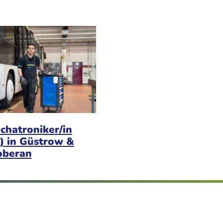
chatroniker/in
) in Güstrow &
oberan