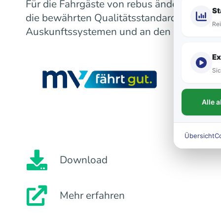
Für die Fahrgäste von rebus ändert sich m
St
die bewährten Qualitätsstandards bleiben
Rei
Auskunftssystemen und an den Fahrzeugen
Ex
Sic
Alle 
Übersicht
C
Download
Mehr erfahren