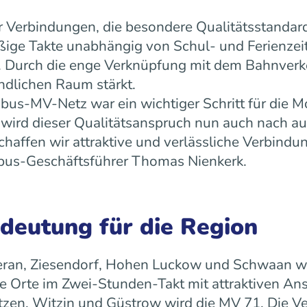
 Verbindungen, die besondere Qualitätsstandard
äßige Takte unabhängig von Schul- und Ferienz
ät. Durch die enge Verknüpfung mit dem Bahnverk
ndlichen Raum stärkt.
us-MV-Netz war ein wichtiger Schritt für die Mo
ird dieser Qualitätsanspruch nun auch nach a
ffen wir attraktive und verlässliche Verbindun
 rebus-Geschäftsführer Thomas Nienkerk.
edeutung für die Region
ran, Ziesendorf, Hohen Luckow und Schwaan wird 
 Orte im Zwei-Stunden-Takt mit attraktiven An
tzen, Witzin und Güstrow wird die MV 71. Die Ve