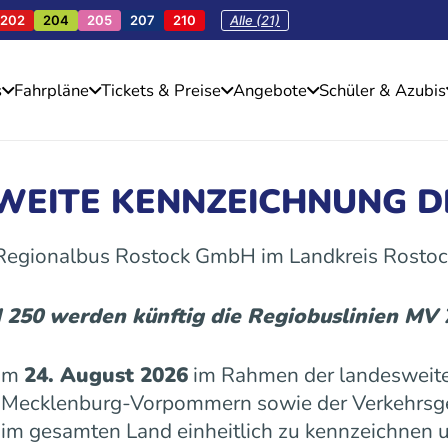
202
204
205
207
210
Alle (21)
s
Fahrpläne
Tickets & Preise
Angebote
Schüler & Azubis
SWEITE KENNZEICHNUNG D
 Regionalbus Rostock GmbH im Landkreis Rostoc
d 250 werden künftig die Regiobuslinien MV
 am
24. August 2026
im Rahmen der landesweite
es Mecklenburg-Vorpommern sowie der Verkehrs
n im gesamten Land einheitlich zu kennzeichnen u