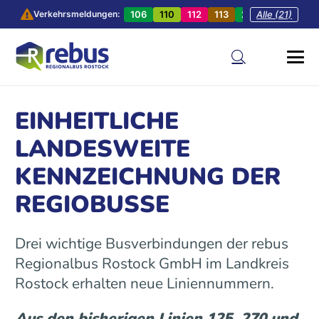
106
110
112
113
201
Alle (21)
202
20
Verkehrsmeldungen:
EINHEITLICHE
LANDESWEITE
KENNZEICHNUNG DER
REGIOBUSSE
Drei wichtige Busverbindungen der rebus
Regionalbus Rostock GmbH im Landkreis
Rostock erhalten neue Liniennummern.
Aus den bisherigen Linien 125, 270 und