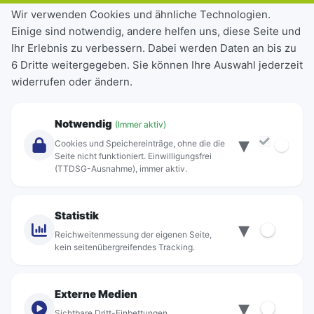
Tickets & Tarife
Wir verwenden Cookies und ähnliche Technologien.
Einige sind notwendig, andere helfen uns, diese Seite und
Deutschlandticket
Ihr Erlebnis zu verbessern. Dabei werden Daten an bis zu
Schülerkarte
6 Dritte weitergegeben. Sie können Ihre Auswahl jederzeit
Einzeltickets
widerrufen oder ändern.
Abonnements
Unternehmen
Notwendig
(Immer aktiv)
▾
Über Rebus
Cookies und Speichereinträge, ohne die die
Jobs
Seite nicht funktioniert. Einwilligungsfrei
(TTDSG-Ausnahme), immer aktiv.
Projekte
rebus-aktiv
Kontakt
Statistik
▾
Standorte
Reichweitenmessung der eigenen Seite,
kein seitenübergreifendes Tracking.
Externe Medien
▾
Sichtbare Dritt-Einbettungen