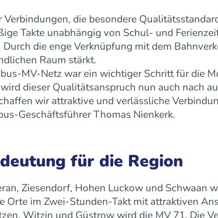
 Verbindungen, die besondere Qualitätsstandard
äßige Takte unabhängig von Schul- und Ferienz
ät. Durch die enge Verknüpfung mit dem Bahnverk
ndlichen Raum stärkt.
us-MV-Netz war ein wichtiger Schritt für die Mo
ird dieser Qualitätsanspruch nun auch nach a
ffen wir attraktive und verlässliche Verbindun
 rebus-Geschäftsführer Thomas Nienkerk.
edeutung für die Region
ran, Ziesendorf, Hohen Luckow und Schwaan wird 
 Orte im Zwei-Stunden-Takt mit attraktiven An
tzen, Witzin und Güstrow wird die MV 71. Die Ve