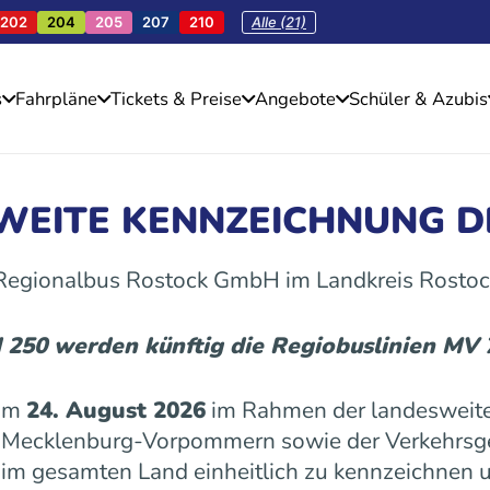
202
204
205
207
210
Alle (21)
s
Fahrpläne
Tickets & Preise
Angebote
Schüler & Azubis
SWEITE KENNZEICHNUNG D
 Regionalbus Rostock GmbH im Landkreis Rostoc
d 250 werden künftig die Regiobuslinien MV
 am
24. August 2026
im Rahmen der landesweite
es Mecklenburg-Vorpommern sowie der Verkehrs
n im gesamten Land einheitlich zu kennzeichnen u