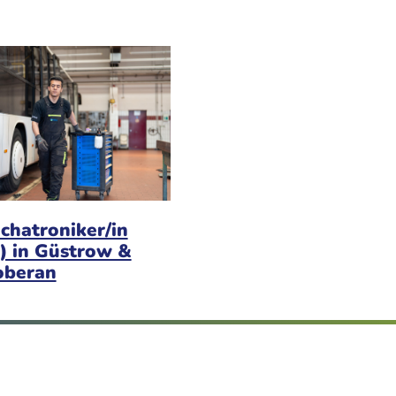
chatroniker/in
) in Güstrow &
oberan