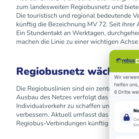
zum landesweiten Regiobusnetz und bietet
Die touristisch und regional bedeutende V
künftig die Bezeichnung MV 72. Seit ihre
Ein Stundentakt an Werktagen, durchgeh
machen die Linie zu einer wichtigen Achse
D
Regiobusnetz wächst la
Wir verwen
helfen uns,
Die Regiobuslinien sind ein zentraler Bes
6 Dritte w
Ausbau des Netzes verfolgt das Land das Z
Individualverkehr zu schaffen und die Mob
N
verbessern. Aktuell umfasst das landeswe
Coo
Regiobus-Verbindungen künftig auf einen 
Ein