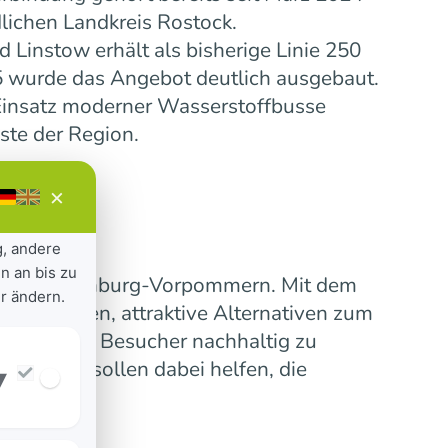
lichen Landkreis Rostock.
Linstow erhält als bisherige Linie 250
5 wurde das Angebot deutlich ausgebaut.
insatz moderner Wasserstoffbusse
ste der Region.
×
g, andere
n an bis zu
ensive Mecklenburg-Vorpommern. Mit dem
r ändern.
 verbinden, attraktive Alternativen zum
erinnen und Besucher nachhaltig zu
nummern sollen dabei helfen, die
▾