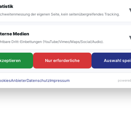
it der Umstellung vor allem die Bezeichnung der
atistik
 bestehen. Die neuen Liniennummern werden künft
chweitenmessung der eigenen Seite, kein seitenübergreifendes Tracking.
 sichtbar sein.
terne Medien
htbare Dritt-Einbettungen (YouTube/Vimeo/Maps/Social/Audio).
akzeptieren
Nur erforderliche
Auswahl spei
ookies
Anbieter
Datenschutz
Impressum
powered