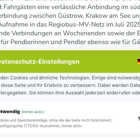
 Fahrgästen eine verlässliche Anbindung im süd
erbindung zwischen Güstrow, Krakow am See und 
r Aufnahme in das Regiobus-MV-Netz im Juli 202
ende Verbindungen an Wochenenden sowie der E
 für Pendlerinnen und Pendler ebenso wie für Gä
atenschutz-Einstellungen
ndesweit weiter
den Cookies und ähnliche Technologien. Einige sind notwendi
 diese Seite und Ihr Erlebnis zu verbessern. Dabei werden Date
tandteil der seit 2023 laufenden Mobilitätsoff
eitergegeben. Sie können Ihre Auswahl jederzeit widerrufen ode
iel, Städte und Gemeinden besser miteinander zu
ilität für Bürgerinnen und Bürger sowie Besuch
otwendig
(Immer aktiv)
ite Netz 16 Regiobuslinien. Die neuen MV-Linien
kies und Speichereinträge, ohne die die Seite nicht funktioniert.
Blick zu erkennen.
willigungsfrei (TTDSG-Ausnahme), immer aktiv.