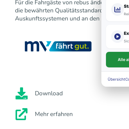
Für die Fahrgäste von rebus ändert sich m
St
die bewährten Qualitätsstandards bleiben
Rei
Auskunftssystemen und an den Fahrzeugen
Ex
Sic
Alle 
Übersicht
C
Download
Mehr erfahren