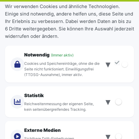
Tickets & Tarife
Wir verwenden Cookies und ähnliche Technologien.
Einige sind notwendig, andere helfen uns, diese Seite und
Deutschlandticket
Ihr Erlebnis zu verbessern. Dabei werden Daten an bis zu
Schülerkarte
6 Dritte weitergegeben. Sie können Ihre Auswahl jederzeit
Einzeltickets
widerrufen oder ändern.
Abonnements
Unternehmen
Notwendig
(Immer aktiv)
▾
Über Rebus
Cookies und Speichereinträge, ohne die die
Jobs
Seite nicht funktioniert. Einwilligungsfrei
(TTDSG-Ausnahme), immer aktiv.
Projekte
rebus-aktiv
Kontakt
Statistik
▾
Standorte
Reichweitenmessung der eigenen Seite,
kein seitenübergreifendes Tracking.
Externe Medien
▾
Sichtbare Dritt-Einbettungen