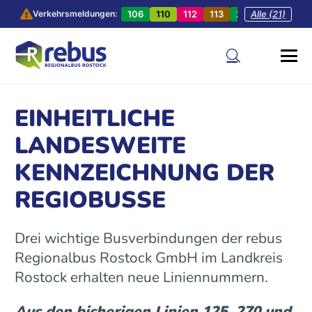
106
110
112
113
201
Alle (21)
202
20
Verkehrsmeldungen:
EINHEITLICHE
LANDESWEITE
KENNZEICHNUNG DER
REGIOBUSSE
Drei wichtige Busverbindungen der rebus
Regionalbus Rostock GmbH im Landkreis
Rostock erhalten neue Liniennummern.
Aus den bisherigen Linien 125, 270 und