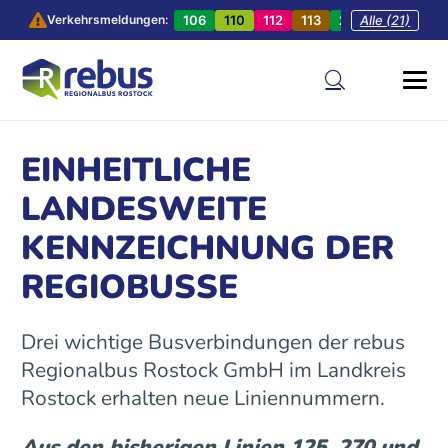
106
110
112
113
201
Alle (21)
202
20
Verkehrsmeldungen:
EINHEITLICHE
LANDESWEITE
KENNZEICHNUNG DER
REGIOBUSSE
Drei wichtige Busverbindungen der rebus
Regionalbus Rostock GmbH im Landkreis
Rostock erhalten neue Liniennummern.
Aus den bisherigen Linien 125, 270 und