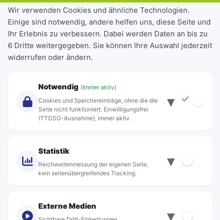
Tickets & Tarife
Wir verwenden Cookies und ähnliche Technologien.
Einige sind notwendig, andere helfen uns, diese Seite und
Deutschlandticket
Ihr Erlebnis zu verbessern. Dabei werden Daten an bis zu
Schülerkarte
6 Dritte weitergegeben. Sie können Ihre Auswahl jederzeit
Einzeltickets
widerrufen oder ändern.
Abonnements
Unternehmen
Notwendig
(Immer aktiv)
▾
Über Rebus
Cookies und Speichereinträge, ohne die die
Jobs
Seite nicht funktioniert. Einwilligungsfrei
(TTDSG-Ausnahme), immer aktiv.
Projekte
rebus-aktiv
Kontakt
Statistik
▾
Standorte
Reichweitenmessung der eigenen Seite,
kein seitenübergreifendes Tracking.
Externe Medien
▾
Sichtbare Dritt-Einbettungen