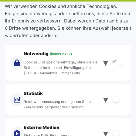
Tickets & Tarife
Wir verwenden Cookies und ähnliche Technologien.
Einige sind notwendig, andere helfen uns, diese Seite und
Deutschlandticket
Ihr Erlebnis zu verbessern. Dabei werden Daten an bis zu
Schülerkarte
6 Dritte weitergegeben. Sie können Ihre Auswahl jederzeit
Einzeltickets
widerrufen oder ändern.
Abonnements
Unternehmen
Notwendig
(Immer aktiv)
▾
Über Rebus
Cookies und Speichereinträge, ohne die die
Jobs
Seite nicht funktioniert. Einwilligungsfrei
(TTDSG-Ausnahme), immer aktiv.
Projekte
rebus-aktiv
Kontakt
Statistik
▾
Standorte
Reichweitenmessung der eigenen Seite,
kein seitenübergreifendes Tracking.
Externe Medien
▾
Sichtbare Dritt-Einbettungen