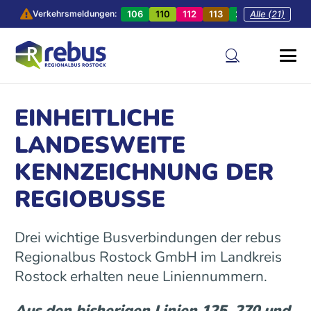
106
110
112
113
201
Alle (21)
202
20
Verkehrsmeldungen:
EINHEITLICHE
LANDESWEITE
KENNZEICHNUNG DER
REGIOBUSSE
Drei wichtige Busverbindungen der rebus
Regionalbus Rostock GmbH im Landkreis
Rostock erhalten neue Liniennummern.
Aus den bisherigen Linien 125, 270 und