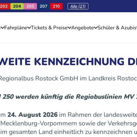
202
204
205
207
210
Alle (21)
s
Fahrpläne
Tickets & Preise
Angebote
Schüler & Azubis
SWEITE KENNZEICHNUNG D
 Regionalbus Rostock GmbH im Landkreis Rostoc
d 250 werden künftig die Regiobuslinien MV
 am
24. August 2026
im Rahmen der landesweite
es Mecklenburg-Vorpommern sowie der Verkehrs
n im gesamten Land einheitlich zu kennzeichnen u