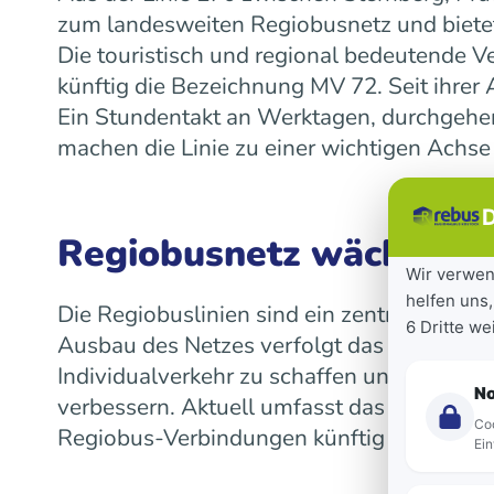
zum landesweiten Regiobusnetz und bietet
Die touristisch und regional bedeutende V
künftig die Bezeichnung MV 72. Seit ihre
Ein Stundentakt an Werktagen, durchgeh
machen die Linie zu einer wichtigen Achse
D
Regiobusnetz wächst la
Wir verwen
helfen uns,
Die Regiobuslinien sind ein zentraler Bes
6 Dritte w
Ausbau des Netzes verfolgt das Land das Z
Individualverkehr zu schaffen und die Mob
N
verbessern. Aktuell umfasst das landeswe
Coo
Regiobus-Verbindungen künftig auf einen 
Ein