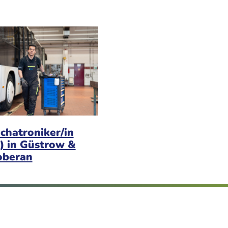
chatroniker/in
) in Güstrow &
oberan