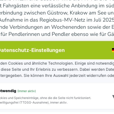
 Fahrgästen eine verlässliche Anbindung im süd
erbindung zwischen Güstrow, Krakow am See und 
r Aufnahme in das Regiobus-MV-Netz im Juli 202
ende Verbindungen an Wochenenden sowie der E
 für Pendlerinnen und Pendler ebenso wie für Gä
atenschutz-Einstellungen
ndesweit weiter
den Cookies und ähnliche Technologien. Einige sind notwendi
 diese Seite und Ihr Erlebnis zu verbessern. Dabei werden Date
tandteil der seit 2023 laufenden Mobilitätsoff
eitergegeben. Sie können Ihre Auswahl jederzeit widerrufen ode
iel, Städte und Gemeinden besser miteinander zu
ilität für Bürgerinnen und Bürger sowie Besuch
otwendig
(Immer aktiv)
ite Netz 16 Regiobuslinien. Die neuen MV-Linien
kies und Speichereinträge, ohne die die Seite nicht funktioniert.
Blick zu erkennen.
willigungsfrei (TTDSG-Ausnahme), immer aktiv.