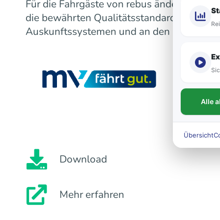
Für die Fahrgäste von rebus ändert sich m
St
die bewährten Qualitätsstandards bleiben
Rei
Auskunftssystemen und an den Fahrzeugen
Ex
Sic
Alle 
Übersicht
C
Download
Mehr erfahren