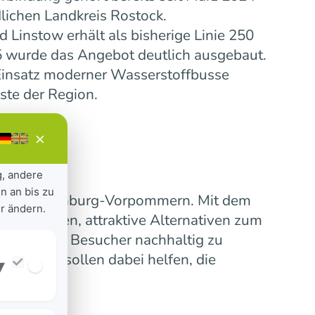
lichen Landkreis Rostock.
Linstow erhält als bisherige Linie 250
5 wurde das Angebot deutlich ausgebaut.
insatz moderner Wasserstoffbusse
ste der Region.
×
g, andere
n an bis zu
ensive Mecklenburg-Vorpommern. Mit dem
r ändern.
 verbinden, attraktive Alternativen zum
erinnen und Besucher nachhaltig zu
nummern sollen dabei helfen, die
▾