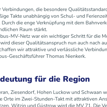
 Verbindungen, die besondere Qualitätsstandard
äßige Takte unabhängig von Schul- und Ferienz
ät. Durch die enge Verknüpfung mit dem Bahnverk
ndlichen Raum stärkt.
us-MV-Netz war ein wichtiger Schritt für die Mo
ird dieser Qualitätsanspruch nun auch nach a
ffen wir attraktive und verlässliche Verbindun
 rebus-Geschäftsführer Thomas Nienkerk.
edeutung für die Region
ran, Ziesendorf, Hohen Luckow und Schwaan wird 
 Orte im Zwei-Stunden-Takt mit attraktiven An
tzen, Witzin und Güstrow wird die MV 71. Die Ve