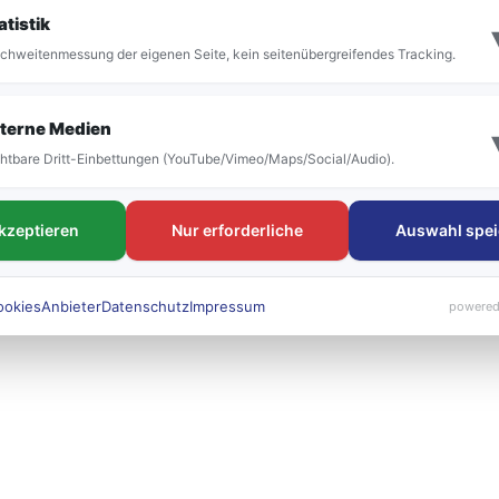
it der Umstellung vor allem die Bezeichnung der
atistik
 bestehen. Die neuen Liniennummern werden künft
chweitenmessung der eigenen Seite, kein seitenübergreifendes Tracking.
 sichtbar sein.
terne Medien
htbare Dritt-Einbettungen (YouTube/Vimeo/Maps/Social/Audio).
akzeptieren
Nur erforderliche
Auswahl spei
ookies
Anbieter
Datenschutz
Impressum
powered