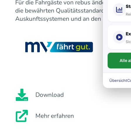
Für die Fahrgäste von rebus ändert sich m
St
die bewährten Qualitätsstandards bleiben
Rei
Auskunftssystemen und an den Fahrzeugen
Ex
Sic
Alle 
Übersicht
C
Download
Mehr erfahren