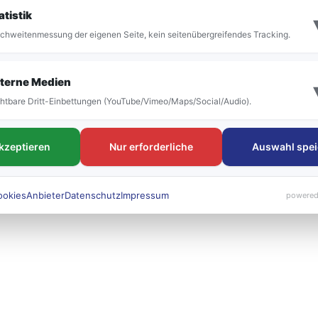
it der Umstellung vor allem die Bezeichnung der
atistik
 bestehen. Die neuen Liniennummern werden künft
chweitenmessung der eigenen Seite, kein seitenübergreifendes Tracking.
 sichtbar sein.
terne Medien
htbare Dritt-Einbettungen (YouTube/Vimeo/Maps/Social/Audio).
akzeptieren
Nur erforderliche
Auswahl spei
ookies
Anbieter
Datenschutz
Impressum
powered