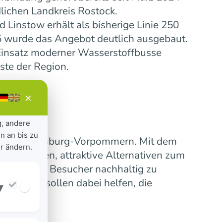
lichen Landkreis Rostock.
Linstow erhält als bisherige Linie 250
5 wurde das Angebot deutlich ausgebaut.
insatz moderner Wasserstoffbusse
ste der Region.
×
g, andere
n an bis zu
ensive Mecklenburg-Vorpommern. Mit dem
r ändern.
 verbinden, attraktive Alternativen zum
erinnen und Besucher nachhaltig zu
nummern sollen dabei helfen, die
▾