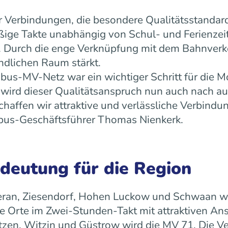
 Verbindungen, die besondere Qualitätsstandard
äßige Takte unabhängig von Schul- und Ferienz
ät. Durch die enge Verknüpfung mit dem Bahnverk
ndlichen Raum stärkt.
us-MV-Netz war ein wichtiger Schritt für die Mo
ird dieser Qualitätsanspruch nun auch nach a
ffen wir attraktive und verlässliche Verbindun
 rebus-Geschäftsführer Thomas Nienkerk.
edeutung für die Region
ran, Ziesendorf, Hohen Luckow und Schwaan wird 
 Orte im Zwei-Stunden-Takt mit attraktiven An
tzen, Witzin und Güstrow wird die MV 71. Die Ve