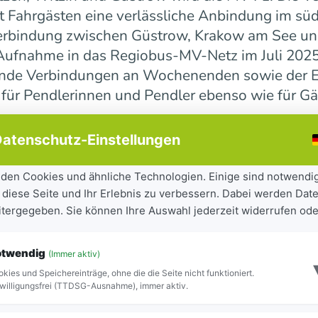
 Fahrgästen eine verlässliche Anbindung im süd
erbindung zwischen Güstrow, Krakow am See und 
r Aufnahme in das Regiobus-MV-Netz im Juli 202
ende Verbindungen an Wochenenden sowie der E
 für Pendlerinnen und Pendler ebenso wie für Gä
atenschutz-Einstellungen
ndesweit weiter
den Cookies und ähnliche Technologien. Einige sind notwendi
 diese Seite und Ihr Erlebnis zu verbessern. Dabei werden Date
tandteil der seit 2023 laufenden Mobilitätsoff
eitergegeben. Sie können Ihre Auswahl jederzeit widerrufen ode
iel, Städte und Gemeinden besser miteinander zu
ilität für Bürgerinnen und Bürger sowie Besuch
otwendig
(Immer aktiv)
ite Netz 16 Regiobuslinien. Die neuen MV-Linien
kies und Speichereinträge, ohne die die Seite nicht funktioniert.
Blick zu erkennen.
willigungsfrei (TTDSG-Ausnahme), immer aktiv.