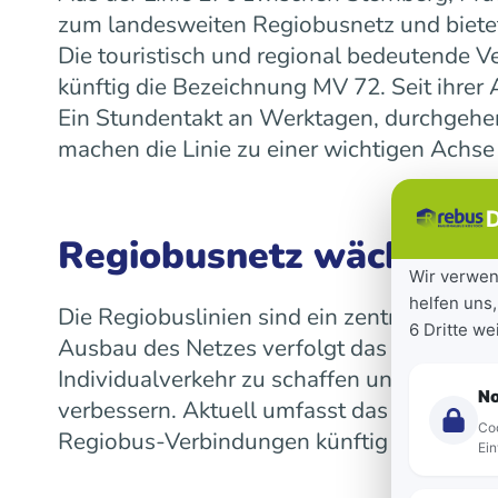
zum landesweiten Regiobusnetz und bietet
Die touristisch und regional bedeutende V
künftig die Bezeichnung MV 72. Seit ihre
Ein Stundentakt an Werktagen, durchgeh
machen die Linie zu einer wichtigen Achse
D
Regiobusnetz wächst la
Wir verwen
helfen uns,
Die Regiobuslinien sind ein zentraler Bes
6 Dritte w
Ausbau des Netzes verfolgt das Land das Z
Individualverkehr zu schaffen und die Mob
N
verbessern. Aktuell umfasst das landeswe
Coo
Regiobus-Verbindungen künftig auf einen 
Ein