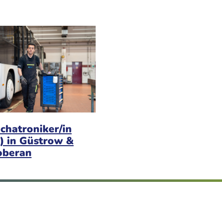
chatroniker/in
) in Güstrow &
oberan