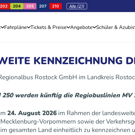
202
204
205
207
210
Alle (21)
s
Fahrpläne
Tickets & Preise
Angebote
Schüler & Azubis
SWEITE KENNZEICHNUNG D
 Regionalbus Rostock GmbH im Landkreis Rostoc
d 250 werden künftig die Regiobuslinien MV
 am
24. August 2026
im Rahmen der landesweite
es Mecklenburg-Vorpommern sowie der Verkehrs
n im gesamten Land einheitlich zu kennzeichnen u