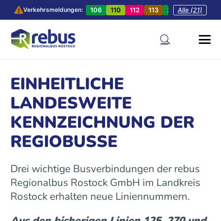
106
110
112
113
201
Alle (21)
202
20
Verkehrsmeldungen:
EINHEITLICHE
LANDESWEITE
KENNZEICHNUNG DER
REGIOBUSSE
Drei wichtige Busverbindungen der rebus
Regionalbus Rostock GmbH im Landkreis
Rostock erhalten neue Liniennummern.
Aus den bisherigen Linien 125, 270 und