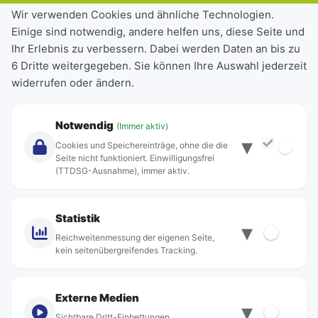
Tickets & Tarife
Wir verwenden Cookies und ähnliche Technologien.
Einige sind notwendig, andere helfen uns, diese Seite und
Deutschlandticket
Ihr Erlebnis zu verbessern. Dabei werden Daten an bis zu
Schülerkarte
6 Dritte weitergegeben. Sie können Ihre Auswahl jederzeit
Einzeltickets
widerrufen oder ändern.
Abonnements
Unternehmen
Notwendig
(Immer aktiv)
▾
Über Rebus
Cookies und Speichereinträge, ohne die die
Jobs
Seite nicht funktioniert. Einwilligungsfrei
(TTDSG-Ausnahme), immer aktiv.
Projekte
rebus-aktiv
Kontakt
Statistik
▾
Standorte
Reichweitenmessung der eigenen Seite,
kein seitenübergreifendes Tracking.
Externe Medien
▾
Sichtbare Dritt-Einbettungen