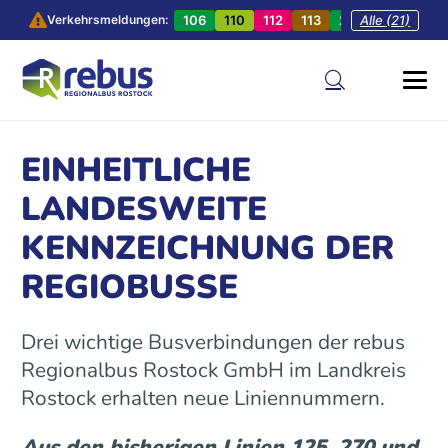
106
110
112
113
201
Alle (21)
202
20
Verkehrsmeldungen:
EINHEITLICHE
LANDESWEITE
KENNZEICHNUNG DER
REGIOBUSSE
Drei wichtige Busverbindungen der rebus
Regionalbus Rostock GmbH im Landkreis
Rostock erhalten neue Liniennummern.
Aus den bisherigen Linien 125, 270 und