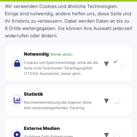
Tickets & Tarife
Wir verwenden Cookies und ähnliche Technologien.
Einige sind notwendig, andere helfen uns, diese Seite und
Deutschlandticket
Ihr Erlebnis zu verbessern. Dabei werden Daten an bis zu
Schülerkarte
6 Dritte weitergegeben. Sie können Ihre Auswahl jederzeit
Einzeltickets
widerrufen oder ändern.
Abonnements
Unternehmen
Notwendig
(Immer aktiv)
▾
Über Rebus
Cookies und Speichereinträge, ohne die die
Jobs
Seite nicht funktioniert. Einwilligungsfrei
(TTDSG-Ausnahme), immer aktiv.
Projekte
rebus-aktiv
Kontakt
Statistik
▾
Standorte
Reichweitenmessung der eigenen Seite,
kein seitenübergreifendes Tracking.
Externe Medien
▾
Sichtbare Dritt-Einbettungen