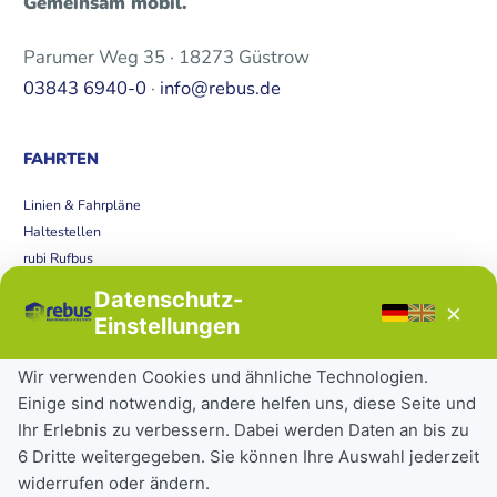
Gemeinsam mobil.
Parumer Weg 35 · 18273 Güstrow
03843 6940-0
·
info@rebus.de
FAHRTEN
Linien & Fahrpläne
Haltestellen
rubi Rufbus
Bücherbus
Datenschutz-
×
Störungen
Einstellungen
Tickets & Tarife
Wir verwenden Cookies und ähnliche Technologien.
Einige sind notwendig, andere helfen uns, diese Seite und
Deutschlandticket
Ihr Erlebnis zu verbessern. Dabei werden Daten an bis zu
Schülerkarte
6 Dritte weitergegeben. Sie können Ihre Auswahl jederzeit
Einzeltickets
widerrufen oder ändern.
Abonnements