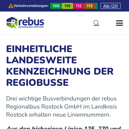
106
110
112
113
201
Alle (20)
202
20
Verkehrsmeldungen:
EINHEITLICHE
LANDESWEITE
KENNZEICHNUNG DER
REGIOBUSSE
Drei wichtige Busverbindungen der rebus
Regionalbus Rostock GmbH im Landkreis
Rostock erhalten neue Liniennummern.
Aus den bisherigen Linien 125, 270 und