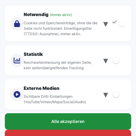
Unternehmen
Notwendig
(Immer aktiv)
▾
Über Rebus
Cookies und Speichereinträge, ohne die die
Jobs
Seite nicht funktioniert. Einwilligungsfrei
(TTDSG-Ausnahme), immer aktiv.
Projekte
rebus-aktiv
Kontakt
Statistik
▾
Standorte
Reichweitenmessung der eigenen Seite,
kein seitenübergreifendes Tracking.
Externe Medien
▾
Sichtbare Dritt-Einbettungen
© rebus Regionalbus Rostock GmbH
(YouTube/Vimeo/Maps/Social/Audio).
Impressum
Alle akzeptieren
Datenschutz