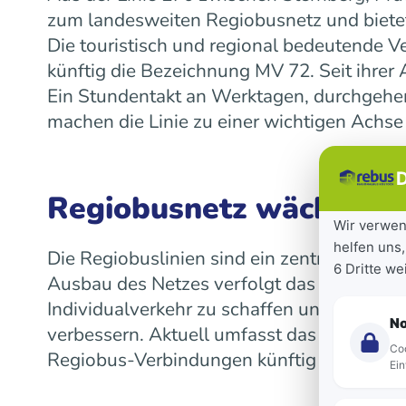
zum landesweiten Regiobusnetz und bietet
Die touristisch und regional bedeutende V
künftig die Bezeichnung MV 72. Seit ihre
Ein Stundentakt an Werktagen, durchgeh
machen die Linie zu einer wichtigen Achse
D
Regiobusnetz wächst la
Wir verwen
helfen uns,
Die Regiobuslinien sind ein zentraler Bes
6 Dritte w
Ausbau des Netzes verfolgt das Land das Z
Individualverkehr zu schaffen und die Mob
N
verbessern. Aktuell umfasst das landeswe
Coo
Regiobus-Verbindungen künftig auf einen 
Ein