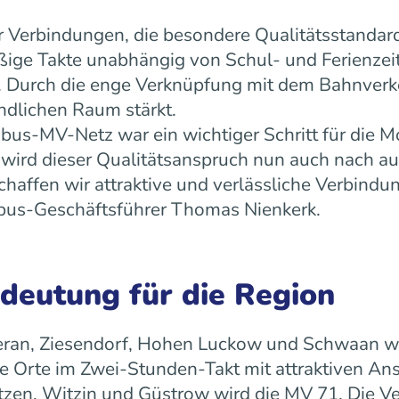
 Verbindungen, die besondere Qualitätsstandard
äßige Takte unabhängig von Schul- und Ferienz
ät. Durch die enge Verknüpfung mit dem Bahnverk
ndlichen Raum stärkt.
us-MV-Netz war ein wichtiger Schritt für die Mo
ird dieser Qualitätsanspruch nun auch nach a
ffen wir attraktive und verlässliche Verbindun
 rebus-Geschäftsführer Thomas Nienkerk.
edeutung für die Region
ran, Ziesendorf, Hohen Luckow und Schwaan wird 
 Orte im Zwei-Stunden-Takt mit attraktiven An
tzen, Witzin und Güstrow wird die MV 71. Die Ve