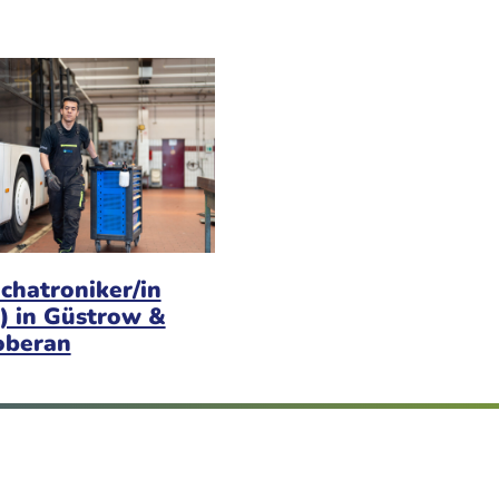
chatroniker/in
) in Güstrow &
oberan