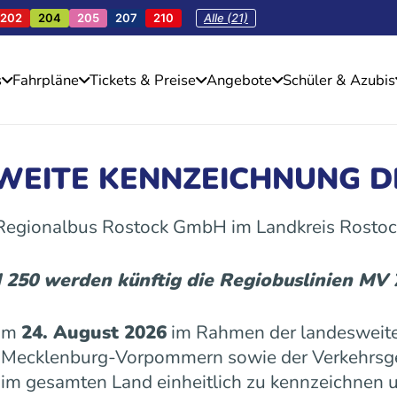
202
204
205
207
210
Alle (21)
s
Fahrpläne
Tickets & Preise
Angebote
Schüler & Azubis
SWEITE KENNZEICHNUNG D
 Regionalbus Rostock GmbH im Landkreis Rostoc
d 250 werden künftig die Regiobuslinien MV
 am
24. August 2026
im Rahmen der landesweite
es Mecklenburg-Vorpommern sowie der Verkehrs
n im gesamten Land einheitlich zu kennzeichnen u