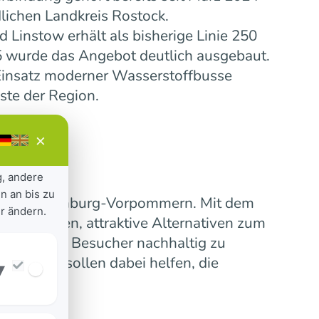
lichen Landkreis Rostock.
Linstow erhält als bisherige Linie 250
5 wurde das Angebot deutlich ausgebaut.
insatz moderner Wasserstoffbusse
ste der Region.
×
g, andere
n an bis zu
ensive Mecklenburg-Vorpommern. Mit dem
r ändern.
 verbinden, attraktive Alternativen zum
erinnen und Besucher nachhaltig zu
nummern sollen dabei helfen, die
▾