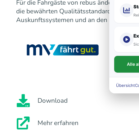
Für die Fahrgäste von rebus ändert sich m
St
die bewährten Qualitätsstandards bleiben
Rei
Auskunftssystemen und an den Fahrzeugen
Ex
Sic
Alle 
Übersicht
C
Download
Mehr erfahren