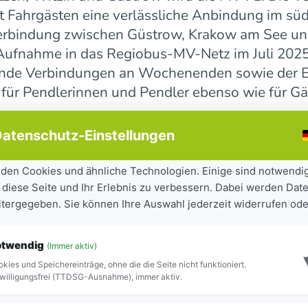
 Fahrgästen eine verlässliche Anbindung im süd
erbindung zwischen Güstrow, Krakow am See und 
r Aufnahme in das Regiobus-MV-Netz im Juli 202
ende Verbindungen an Wochenenden sowie der E
 für Pendlerinnen und Pendler ebenso wie für Gä
atenschutz-Einstellungen
ndesweit weiter
den Cookies und ähnliche Technologien. Einige sind notwendi
 diese Seite und Ihr Erlebnis zu verbessern. Dabei werden Date
tandteil der seit 2023 laufenden Mobilitätsoff
eitergegeben. Sie können Ihre Auswahl jederzeit widerrufen ode
iel, Städte und Gemeinden besser miteinander zu
ilität für Bürgerinnen und Bürger sowie Besuch
otwendig
(Immer aktiv)
ite Netz 16 Regiobuslinien. Die neuen MV-Linien
kies und Speichereinträge, ohne die die Seite nicht funktioniert.
Blick zu erkennen.
willigungsfrei (TTDSG-Ausnahme), immer aktiv.