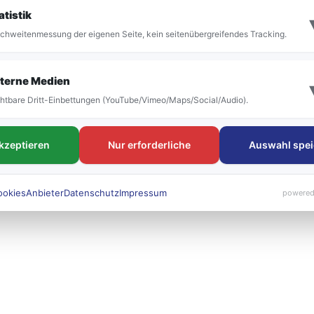
it der Umstellung vor allem die Bezeichnung der
atistik
 bestehen. Die neuen Liniennummern werden künft
chweitenmessung der eigenen Seite, kein seitenübergreifendes Tracking.
 sichtbar sein.
terne Medien
htbare Dritt-Einbettungen (YouTube/Vimeo/Maps/Social/Audio).
akzeptieren
Nur erforderliche
Auswahl spei
ookies
Anbieter
Datenschutz
Impressum
powered